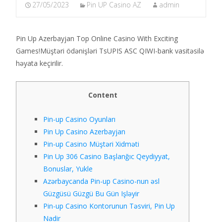
27/05/2023
Pin UP Casino AZ
admin
Pin Up Azerbayjan Top Online Casino With Exciting
Games!
Müştəri ödənişləri TsUPIS ASC QIWI-bank vasitəsilə
həyata keçirilir.
Content
Pin-up Casino Oyunları
Pin Up Casino Azerbayjan
Pin-up Casino Müştəri Xidməti
Pin Up 306 Casino Başlanğıc Qeydiyyat,
Bonuslar, Yukle
Azərbaycanda Pin-up Casino-nun əsl
Güzgüsü Güzgü Bu Gün Işləyir
Pin-up Casino Kontorunun Təsviri, Pin Up
Nadir