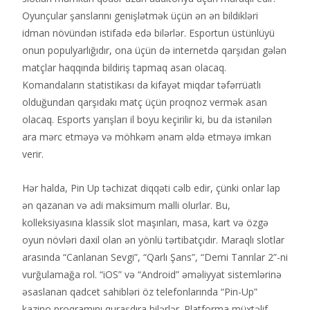
Oyunçular şanslarını genişlətmək üçün ən ən bildikləri
idman növündən istifadə edə bilərlər. Esportun üstünlüyü
onun populyarlığıdır, ona üçün də internetdə qarşıdan gələn
matçlar haqqında bildiriş tapmaq asan olacaq.
Komandaların statistikası da kifayət miqdar təfərrüatlı
olduğundan qarşıdakı matç üçün proqnoz vermək asan
olacaq. Esports yarışları il boyu keçirilir ki, bu da istənilən
ara mərc etməyə və möhkəm ənam əldə etməyə imkan
verir.
Hər halda, Pin Up təchizat diqqəti cəlb edir, çünki onlar lap
ən qazanan və adi maksimum malli olurlar. Bu,
kolleksiyasına klassik slot maşınları, masa, kart və özgə
oyun növləri daxil olan ən yönlü tərtibatçıdır. Maraqlı slotlar
arasında “Canlanan Sevgi”, “Qarlı Şans”, “Demi Tanrılar 2”-ni
vurğulamağa rol. “iOS” və “Android” əməliyyat sistemlərinə
əsaslanan qadcet sahibləri öz telefonlarında “Pin-Up”
kazino proqramını quraşdıra bilərlər. Platforma müxtəlif