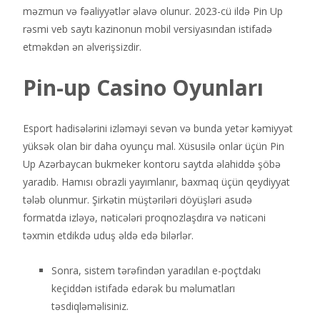
məzmun və fəaliyyətlər əlavə olunur. 2023-cü ildə Pin Up
rəsmi veb saytı kazinonun mobil versiyasından istifadə
etməkdən ən əlverişsizdir.
Pin-up Casino Oyunları
Esport hadisələrini izləməyi sevən və bunda yetər kəmiyyət
yüksək olan bir daha oyunçu mal. Xüsusilə onlar üçün Pin
Up Azərbaycan bukmeker kontoru saytda əlahiddə şöbə
yaradıb. Hamısı obrazli yayımlanır, baxmaq üçün qeydiyyat
tələb olunmur. Şirkətin müştəriləri döyüşləri asudə
formatda izləyə, nəticələri proqnozlaşdıra və nəticəni
təxmin etdikdə uduş əldə edə bilərlər.
Sonra, sistem tərəfindən yaradılan e-poçtdakı
keçiddən istifadə edərək bu məlumatları
təsdiqləməlisiniz.