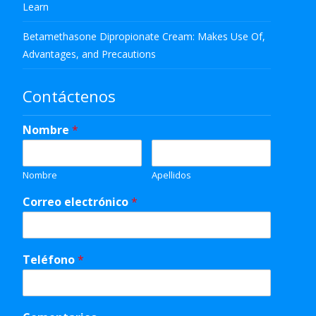
Learn
Betamethasone Dipropionate Cream: Makes Use Of,
Advantages, and Precautions
Contáctenos
Nombre
*
Nombre
Apellidos
Correo electrónico
*
Teléfono
*