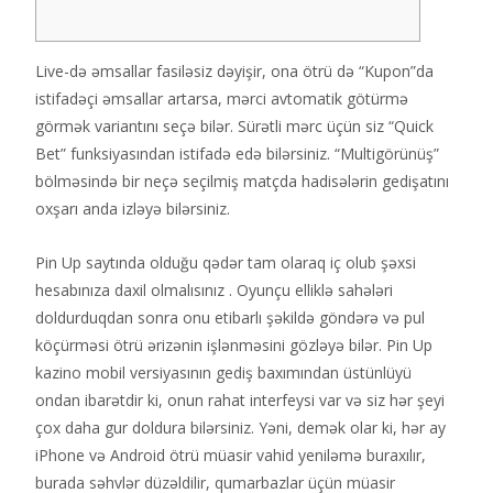
Live-də əmsallar fasiləsiz dəyişir, ona ötrü də “Kupon”da
istifadəçi əmsallar artarsa, mərci avtomatik götürmə
görmək variantını seçə bilər. Sürətli mərc üçün siz “Quick
Bet” funksiyasından istifadə edə bilərsiniz. “Multigörünüş”
bölməsində bir neçə seçilmiş matçda hadisələrin gedişatını
oxşarı anda izləyə bilərsiniz.
Pin Up saytında olduğu qədər tam olaraq iç olub şəxsi
hesabınıza daxil olmalısınız . Oyunçu elliklə sahələri
doldurduqdan sonra onu etibarlı şəkildə göndərə və pul
köçürməsi ötrü ərizənin işlənməsini gözləyə bilər. Pin Up
kazino mobil versiyasının gediş baxımından üstünlüyü
ondan ibarətdir ki, onun rahat interfeysi var və siz hər şeyi
çox daha gur doldura bilərsiniz. Yəni, demək olar ki, hər ay
iPhone və Android ötrü müasir vahid yeniləmə buraxılır,
burada səhvlər düzəldilir, qumarbazlar üçün müasir