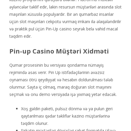
əyləncələr təklif edir, lakin resursun müştəriləri arasında slot
maşınları xüsusilə populyardır. Bir ən qumarbaz insanlar
üçün slot maşınları cekpotu vurmaq imkanı ilə əlaqələndirilir
və praktik pul üçün Pin-Up casino seyrək belə vahid macal
təqdim edir.
Pin-up Casino Müştəri Xidməti
Qumar prosesinin bu versiyası qondarma nümayiş
rejimində əsas verir. Pin Up istifadəçilərinin əvəzsiz
oynaması ötrü qeydiyyat və hesabın doldurulması tələb
olunmur. Sayta iç olmaq, maraq doğuran slot maşınını
seçmək və onu demo versiyada işə yıxmaq yetər edəcək.
Xoş gəldin paketi, pulsuz dönmə və ya pulun geri
qaytarılması qədər təkliflər kazino müştərilərinə
təqdim olunur.
Şirkətin müştəriləri döyüşləri rahat formatda izləyə,