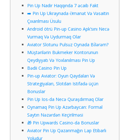
Pin Up Nadir Haqqında 7 əcaib Fakt
➡️ Pin Up Ukraynada Əmanət Və Vəsaitin
Çıxarılması Üsulu
Android ötrü Pin-up Casino Apk’sını Necə
Vurmaq Və Uydurmaq Olar
Aviator Slotunu Pulsuz Oynada Bi̇lərəm?
Müştərilərin Bukmeker Kontorunun
Qeydiyyatı Və Yoxlanılması Pin Up
Bədii Casino Pin Up
Pin-up Aviator: Oyun Qaydaları Və
Strategiyaları, Slotdan Istifadə üçün
Bonuslar
Pin Up Ios-da Necə Quraşdırmaq Olar
Oynamaq Pin Up Azərbaycan: Formal
Saytın Nəzərdən Keçirilməsi
🎁 Pin Upwards Casino-da Bonuslar
Aviator Pin Up Qazanmağın Lap Etibarlı
Yoludur