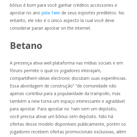
bônus é bom para você ganhar créditos accessories e
apostar no ano
pela 1win
de seus esportes prediletos. No
entanto, ele não é o único aspecto la cual você deve
considerar paran apostar on the internet.
Betano
A presença ativa weil plataforma nas mídias sociais e em
fóruns permite o qual os jogadores interajam,
compartilhem ideias electronic discutam suas experiências.
Essa abordagem de construção” “de comunidade não
apenas contribui para a popularidade da trampolín, mas
também a new torna um espaço interessante e agradável
para apostar. Para apostar no 1win sem um depósito,
você precisa ativar um bônus sem depósito. Não há
ofertas desse modelo disponíveis publicamente, porém os
jogadores recebem ofertas promocionais exclusivas, além