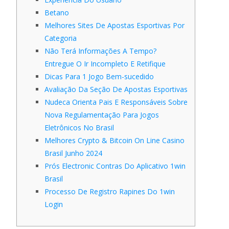
Betano
Melhores Sites De Apostas Esportivas Por
Categoria
Não Terá Informações A Tempo?
Entregue O Ir Incompleto E Retifique
Dicas Para 1 Jogo Bem-sucedido
Avaliação Da Seção De Apostas Esportivas
Nudeca Orienta Pais E Responsáveis Sobre
Nova Regulamentação Para Jogos
Eletrônicos No Brasil
Melhores Crypto & Bitcoin On Line Casino
Brasil Junho 2024
Prós Electronic Contras Do Aplicativo 1win
Brasil
Processo De Registro Rapines Do 1win
Login