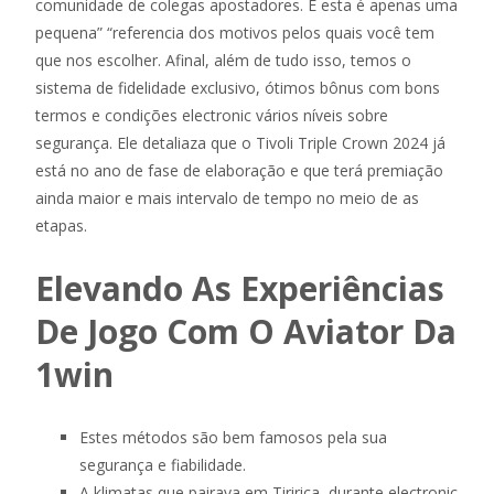
comunidade de colegas apostadores. E esta é apenas uma
pequena” “referencia dos motivos pelos quais você tem
que nos escolher. Afinal, além de tudo isso, temos o
sistema de fidelidade exclusivo, ótimos bônus com bons
termos e condições electronic vários níveis sobre
segurança. Ele detaliaza que o Tivoli Triple Crown 2024 já
está no ano de fase de elaboração e que terá premiação
ainda maior e mais intervalo de tempo no meio de as
etapas.
Elevando As Experiências
De Jogo Com O Aviator Da
1win
Estes métodos são bem famosos pela sua
segurança e fiabilidade.
A klimatas que pairava em Tiririca, durante electronic