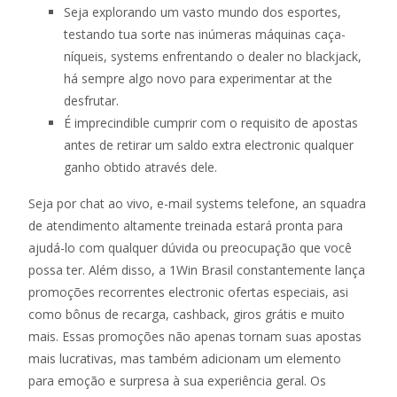
Seja explorando um vasto mundo dos esportes,
testando tua sorte nas inúmeras máquinas caça-
níqueis, systems enfrentando o dealer no blackjack,
há sempre algo novo para experimentar at the
desfrutar.
É imprecindible cumprir com o requisito de apostas
antes de retirar um saldo extra electronic qualquer
ganho obtido através dele.
Seja por chat ao vivo, e-mail systems telefone, an squadra
de atendimento altamente treinada estará pronta para
ajudá-lo com qualquer dúvida ou preocupação que você
possa ter. Além disso, a 1Win Brasil constantemente lança
promoções recorrentes electronic ofertas especiais, asi
como bônus de recarga, cashback, giros grátis e muito
mais. Essas promoções não apenas tornam suas apostas
mais lucrativas, mas também adicionam um elemento
para emoção e surpresa à sua experiência geral. Os