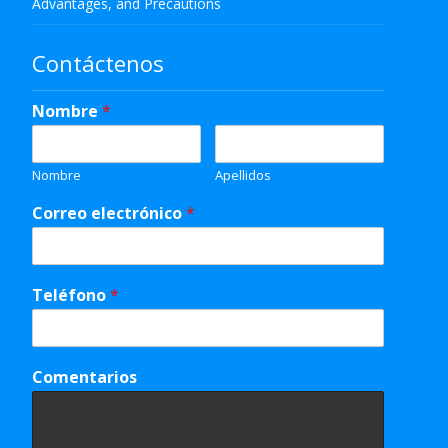
Advantages, and Precautions
Contáctenos
Nombre
*
Nombre
Apellidos
Correo electrónico
*
Teléfono
*
Comentarios