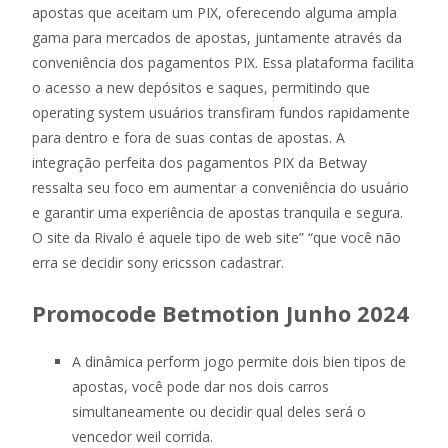
apostas que aceitam um PIX, oferecendo alguma ampla
gama para mercados de apostas, juntamente através da
conveniência dos pagamentos PIX. Essa plataforma facilita
o acesso a new depósitos e saques, permitindo que
operating system usuários transfiram fundos rapidamente
para dentro e fora de suas contas de apostas. A
integração perfeita dos pagamentos PIX da Betway
ressalta seu foco em aumentar a conveniência do usuário
e garantir uma experiência de apostas tranquila e segura.
O site da Rivalo é aquele tipo de web site” “que você não
erra se decidir sony ericsson cadastrar.
Promocode Betmotion Junho 2024
A dinâmica perform jogo permite dois bien tipos de
apostas, você pode dar nos dois carros
simultaneamente ou decidir qual deles será o
vencedor weil corrida.