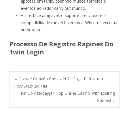
apostas em tênis, cobrindo muitos torneios e
eventos ao redor carry out mundo.
A interface amigável, o suporte atencioso e a
compatibilidade móvel fazem do 1Win uma escolha
primorosa.
Processo De Registro Rapines Do
1win Login
Navegación
←
“такие Онлайн Слоты 2021 Года Рейтинг и
Реальных Данны
Pin Up Azerbayjan Top Online Casino With Exciting
de
Games!
→
entradas