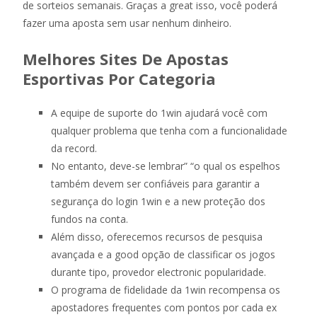
de sorteios semanais. Graças a great isso, você poderá
fazer uma aposta sem usar nenhum dinheiro.
Melhores Sites De Apostas
Esportivas Por Categoria
A equipe de suporte do 1win ajudará você com
qualquer problema que tenha com a funcionalidade
da record.
No entanto, deve-se lembrar” “o qual os espelhos
também devem ser confiáveis para garantir a
segurança do login 1win e a new proteção dos
fundos na conta.
Além disso, oferecemos recursos de pesquisa
avançada e a good opção de classificar os jogos
durante tipo, provedor electronic popularidade.
O programa de fidelidade da 1win recompensa os
apostadores frequentes com pontos por cada ex