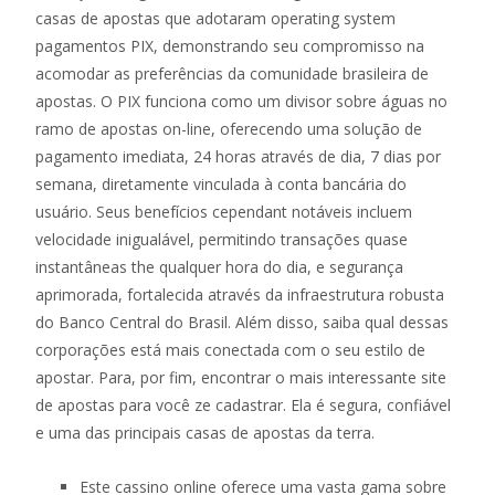
casas de apostas que adotaram operating system
pagamentos PIX, demonstrando seu compromisso na
acomodar as preferências da comunidade brasileira de
apostas. O PIX funciona como um divisor sobre águas no
ramo de apostas on-line, oferecendo uma solução de
pagamento imediata, 24 horas através de dia, 7 dias por
semana, diretamente vinculada à conta bancária do
usuário. Seus benefícios cependant notáveis incluem
velocidade inigualável, permitindo transações quase
instantâneas the qualquer hora do dia, e segurança
aprimorada, fortalecida através da infraestrutura robusta
do Banco Central do Brasil. Além disso, saiba qual dessas
corporações está mais conectada com o seu estilo de
apostar. Para, por fim, encontrar o mais interessante site
de apostas para você ze cadastrar. Ela é segura, confiável
e uma das principais casas de apostas da terra.
Este cassino online oferece uma vasta gama sobre