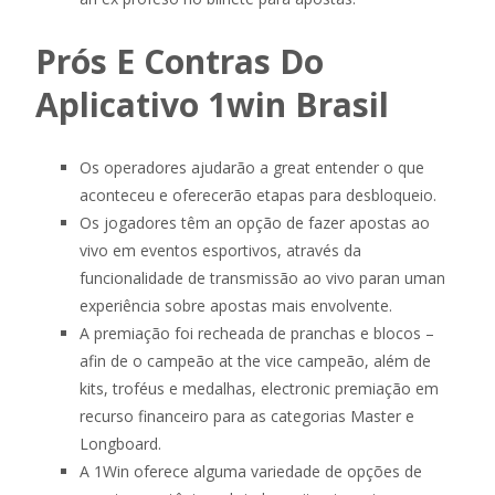
Prós E Contras Do
Aplicativo 1win Brasil
Os operadores ajudarão a great entender o que
aconteceu e oferecerão etapas para desbloqueio.
Os jogadores têm an opção de fazer apostas ao
vivo em eventos esportivos, através da
funcionalidade de transmissão ao vivo paran uman
experiência sobre apostas mais envolvente.
A premiação foi recheada de pranchas e blocos –
afin de o campeão at the vice campeão, além de
kits, troféus e medalhas, electronic premiação em
recurso financeiro para as categorias Master e
Longboard.
A 1Win oferece alguma variedade de opções de