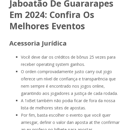
Jaboatão De Guararapes
Em 2024: Confira Os
Melhores Eventos
Acessoria Jurídica
Você deve dar os créditos de bônus 25 vezes para
receber operating system ganhos.
O orden comprovadamente justo carry out jogo
oferece um nível de confiança e transparência que
nem sempre é encontrado nos jogos online,
garantindo aos jogadores a justiça de cada rodada.
A 1xBet também não podia ficar de fora da nossa
lista de melhores sites de apostas.
Por fim, basta escolher o evento que você quer
arriesgar, definir o valor dan aposta at the confirmar
an ex profeso no bilhete para apostas.