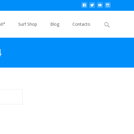
Buscar
60°
Surf Shop
Blog
Contacto
por:
4