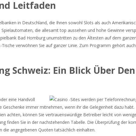
nd Leitfaden
lbanken in Deutschland, die Ihnen sowohl Slots als auch Amerikanis
00 Spielautomaten, die allesamt top aussehen und hohe Gewinne versp
e Spielbank Bad Homburg unumstritten zu den Ältesten auf dem ganzen
ck-Tische verwöhnen Sie auf ganzer Linie. Zum Programm gehört auc
ng Schweiz: Ein Blick Über Den
 oder eine Handvoll
lche Geschenke immer mitnehmen, wenn ihr die Gelegenheit dazu habt.
ien achten, können Sie vertrauenswürdige Betreiber leicht von wenig
ung finden Sie in der nachstehenden Tabelle. Die Überprüfung der kor
 die angegebenen Quoten tatsächlich einhalten.