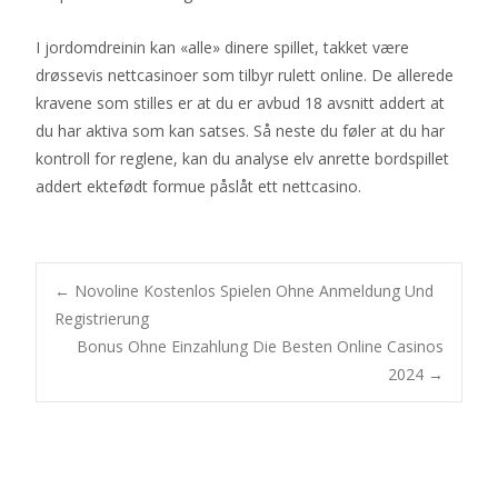
I jordomdreinin kan «alle» dinere spillet, takket være
drøssevis nettcasinoer som tilbyr rulett online. De allerede
kravene som stilles er at du er avbud 18 avsnitt addert at
du har aktiva som kan satses. Så neste du føler at du har
kontroll for reglene, kan du analyse elv anrette bordspillet
addert ektefødt formue påslåt ett nettcasino.
Navegación
←
Novoline Kostenlos Spielen Ohne Anmeldung Und
Registrierung
Bonus Ohne Einzahlung Die Besten Online Casinos
de
2024
→
entradas