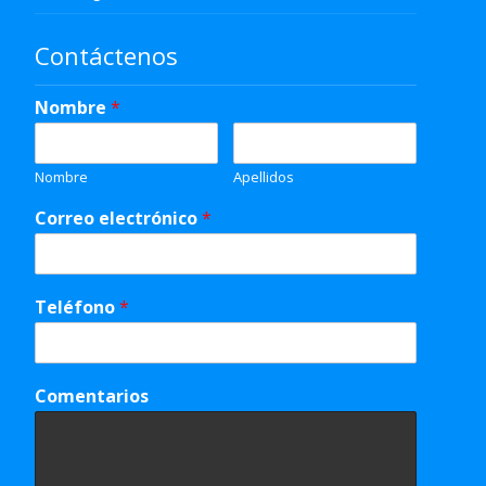
Contáctenos
Nombre
*
Nombre
Apellidos
Correo electrónico
*
Teléfono
*
Comentarios