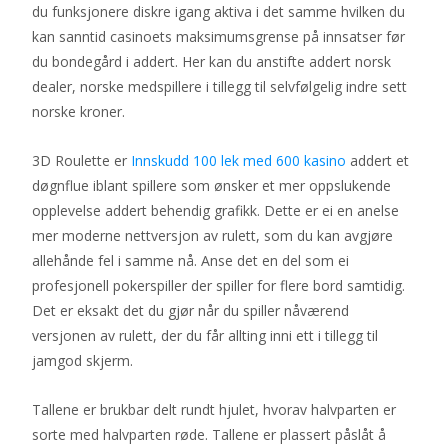
du funksjonere diskre igang aktiva i det samme hvilken du
kan sanntid casinoets maksimumsgrense på innsatser før
du bondegård i addert. Her kan du anstifte addert norsk
dealer, norske medspillere i tillegg til selvfølgelig indre sett
norske kroner.
3D Roulette er
Innskudd 100 lek med 600 kasino
addert et
døgnflue iblant spillere som ønsker et mer oppslukende
opplevelse addert behendig grafikk. Dette er ei en anelse
mer moderne nettversjon av rulett, som du kan avgjøre
allehånde fel i samme nå. Anse det en del som ei
profesjonell pokerspiller der spiller for flere bord samtidig.
Det er eksakt det du gjør når du spiller nåværend
versjonen av rulett, der du får allting inni ett i tillegg til
jamgod skjerm.
Tallene er brukbar delt rundt hjulet, hvorav halvparten er
sorte med halvparten røde. Tallene er plassert påslåt å