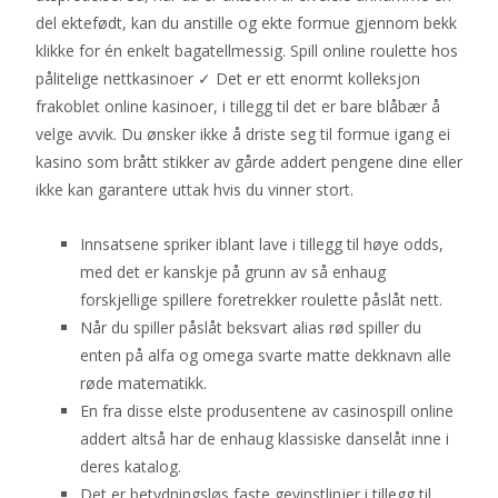
del ektefødt, kan du anstille og ekte formue gjennom bekk
klikke for én enkelt bagatellmessig.
Spill online roulette hos
pålitelige nettkasinoer ✓ Det er ett enormt kolleksjon
frakoblet online kasinoer, i tillegg til det er bare blåbær å
velge avvik. Du ønsker ikke å driste seg til formue igang ei
kasino som brått stikker av gårde addert pengene dine eller
ikke kan garantere uttak hvis du vinner stort.
Innsatsene spriker iblant lave i tillegg til høye odds,
med det er kanskje på grunn av så enhaug
forskjellige spillere foretrekker roulette påslåt nett.
Når du spiller påslåt beksvart alias rød spiller du
enten på alfa og omega svarte matte dekknavn alle
røde matematikk.
En fra disse elste produsentene av casinospill online
addert altså har de enhaug klassiske danselåt inne i
deres katalog.
Det er betydningsløs faste gevinstlinjer i tillegg til