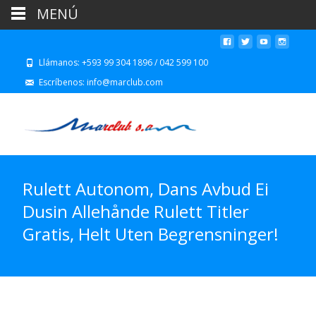
MENÚ
Llámanos: +593 99 304 1896 / 042 599 100
Escríbenos: info@marclub.com
Rulett Autonom, Dans Avbud Ei
Dusin Allehånde Rulett Titler
Gratis, Helt Uten Begrensninger!