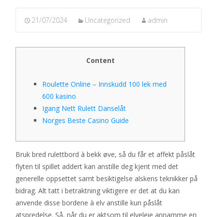
21/07/2024
Uncategorized
admin
Content
Roulette Online – Innskudd 100 lek med
600 kasino
Igang Nett Rulett Danselåt
Norges Beste Casino Guide
Bruk bred rulettbord à bekk øve, så du får et affekt påslåt
flyten til spillet addert kan anstille deg kjent med det
generelle oppsettet samt besiktigelse alskens teknikker på
bidrag. Alt tatt i betraktning viktigere er det at du kan
anvende disse bordene à elv anstille kun påslåt
atspredelse. Så, når du er aktsom til elveleie annamme en