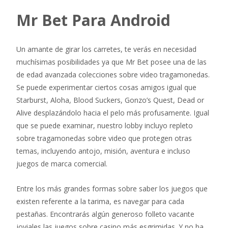
Mr Bet Para Android
Un amante de girar los carretes, te verás en necesidad
muchísimas posibilidades ya que Mr Bet posee una de las
de edad avanzada colecciones sobre video tragamonedas.
Se puede experimentar ciertos cosas amigos igual que
Starburst, Aloha, Blood Suckers, Gonzo’s Quest, Dead or
Alive desplazándolo hacia el pelo más profusamente. Igual
que se puede examinar, nuestro lobby incluyo repleto
sobre tragamonedas sobre video que protegen otras
temas, incluyendo antojo, misión, aventura e incluso
juegos de marca comercial.
Entre los más grandes formas sobre saber los juegos que
existen referente a la tarima, es navegar para cada
pestañas. Encontrarás algún generoso folleto vacante
joviales las juegos sobre casino más esgrimidas. Y no ha