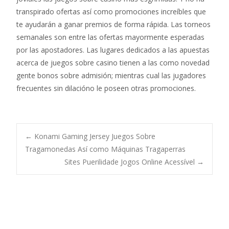
transpirado ofertas así­ como promociones increíbles que
te ayudarán a ganar premios de forma rápida. Las torneos
semanales son entre las ofertas mayormente esperadas
por las apostadores. Las lugares dedicados a las apuestas
acerca de juegos sobre casino tienen a las como novedad
gente bonos sobre admisión; mientras cual las jugadores
frecuentes sin dilacióno le poseen otras promociones.
Navegación
←
Konami Gaming Jersey Juegos Sobre
Tragamonedas Así­ como Máquinas Tragaperras
Sites Puerilidade Jogos Online Acessível
→
de
entradas