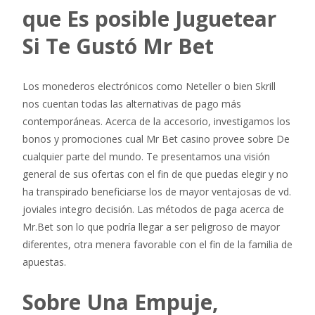
que Es posible Juguetear
Si Te Gustó Mr Bet
Los monederos electrónicos como Neteller o bien Skrill
nos cuentan todas las alternativas de pago más
contemporáneas. Acerca de la accesorio, investigamos los
bonos y promociones cual Mr Bet casino provee sobre De
cualquier parte del mundo. Te presentamos una visión
general de sus ofertas con el fin de que puedas elegir y no
ha transpirado beneficiarse los de mayor ventajosas de vd.
joviales integro decisión. Las métodos de paga acerca de
Mr.Bet son lo que podrí­a llegar a ser peligroso de mayor
diferentes, otra menera favorable con el fin de la familia de
apuestas.
Sobre Una Empuje,