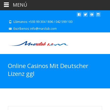
MENÚ
Llámanos: +593 99 304 1896 / 042 599 100
Escríbenos: info@marclub.com
Online Casinos Mit Deutscher
Lizenz ggl