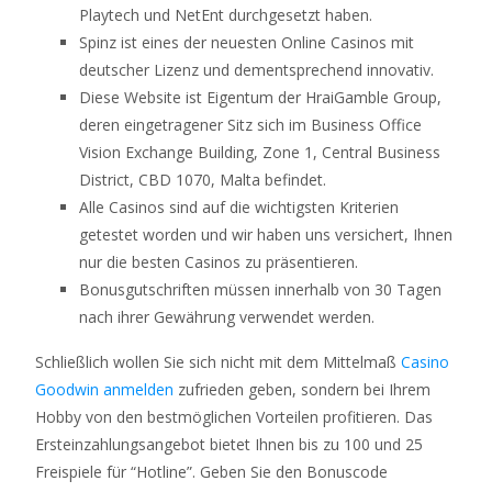
Playtech und NetEnt durchgesetzt haben.
Spinz ist eines der neuesten Online Casinos mit
deutscher Lizenz und dementsprechend innovativ.
Diese Website ist Eigentum der HraiGamble Group,
deren eingetragener Sitz sich im Business Office
Vision Exchange Building, Zone 1, Central Business
District, CBD 1070, Malta befindet.
Alle Casinos sind auf die wichtigsten Kriterien
getestet worden und wir haben uns versichert, Ihnen
nur die besten Casinos zu präsentieren.
Bonusgutschriften müssen innerhalb von 30 Tagen
nach ihrer Gewährung verwendet werden.
Schließlich wollen Sie sich nicht mit dem Mittelmaß
Casino
Goodwin anmelden
zufrieden geben, sondern bei Ihrem
Hobby von den bestmöglichen Vorteilen profitieren. Das
Ersteinzahlungsangebot bietet Ihnen bis zu 100 und 25
Freispiele für “Hotline”. Geben Sie den Bonuscode