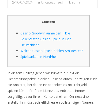
16/07/2024
Uncategorized
admin
Content
Casino Goodwin anmelden | Die
Beliebtesten Casino Spiele In Der
Deutschland
Welche Casino Spiele Zahlen Am Besten?
Spielbanken In Nordrhein
In diesem Beitrag gehen wir Punkt für Punkt die
Sicherheitsaspekte in online Casinos durch und zeigen euch
die Anbieter, bei denen ihr bedenkenlos mit Echtgeld
spielen könnt. Prüft die Lizenz des Anbieters immer
sorgfältig, bevor ihr ein Konto bei einem Onlinecasino
erstellt. Ihr müsst schließlich euren vollständigen Namen,