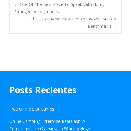
Navegación
←
One Of The Best Place To Speak With Horny
Strangers Anonymously
Chat Hour Meet New People Ios App: Stats &
de
Benchmarks
→
entradas
Posts Recientes
Free Online Slot Games
Online Gambling Enterprise Real Cash: A
Comprehensive Overview to Winning Huge