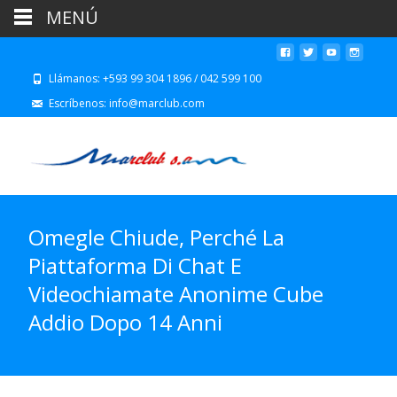
MENÚ
Llámanos: +593 99 304 1896 / 042 599 100
Escríbenos: info@marclub.com
Omegle Chiude, Perché La
Piattaforma Di Chat E
Videochiamate Anonime Cube
Addio Dopo 14 Anni