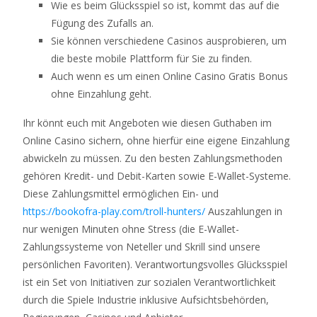
Wie es beim Glücksspiel so ist, kommt das auf die
Fügung des Zufalls an.
Sie können verschiedene Casinos ausprobieren, um
die beste mobile Plattform für Sie zu finden.
Auch wenn es um einen Online Casino Gratis Bonus
ohne Einzahlung geht.
Ihr könnt euch mit Angeboten wie diesen Guthaben im
Online Casino sichern, ohne hierfür eine eigene Einzahlung
abwickeln zu müssen. Zu den besten Zahlungsmethoden
gehören Kredit- und Debit-Karten sowie E-Wallet-Systeme.
Diese Zahlungsmittel ermöglichen Ein- und
https://bookofra-play.com/troll-hunters/
Auszahlungen in
nur wenigen Minuten ohne Stress (die E-Wallet-
Zahlungssysteme von Neteller und Skrill sind unsere
persönlichen Favoriten). Verantwortungsvolles Glücksspiel
ist ein Set von Initiativen zur sozialen Verantwortlichkeit
durch die Spiele Industrie inklusive Aufsichtsbehörden,