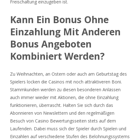
Freischaltung einzugeben ist.
Kann Ein Bonus Ohne
Einzahlung Mit Anderen
Bonus Angeboten
Kombiniert Werden?
Zu Weihnachten, an Ostern oder auch am Geburtstag des
Spielers locken die Casinos mit noch attraktiveren Boni.
Stammkunden werden zu diesen besonderen Anlässen
auch immer wieder mit Aktionen, die ohne Einzahlung
funktionieren, überrascht. Halten Sie sich durch das
Abonnieren von Newslettern und den regelmäßigen
Besuch von Casino Bewertungsseiten stets auf dem
Laufenden. Dabei muss sich der Spieler durch Spielen und
Einzahlen auf verschiedene Stufen des Belohnungssystems