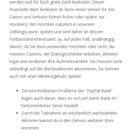
werden und für Euch gratis Geld bedeuten. Dieser
finanzielle Wert bedeutet de facto einen Verlust für das
Casino und Verluste führen früher oder später zur
Insolvenz.
Wir möchten natürlich in unserem
Lieblingscasino spielen und sind daher an dessen
Fortbestand interessiert. Ja, auf jeden Fall, unabhängig
davon, ob Sie Boni verwenden möchten oder nicht, die
meisten Casinos, die Gratisgeschenke anbieten, arbeiten
legal und verdienen Ihre Aufmerksamkeit. Sie müssen nicht
unbedingt auf die Werbeaktionen abonnieren, Sie können
auch mit einer Mindestgebühr spielen.
Die beschriebenen Probleme der “PayPal Bank”
liegen auch daran, dass es sich um keine Bank im
herkömmlichen Sinne handelt.
Durch die Teilnahme an wöchentlich wechselnden
Aktionen kannst du in den Genuss weiterer Boni
kommen.