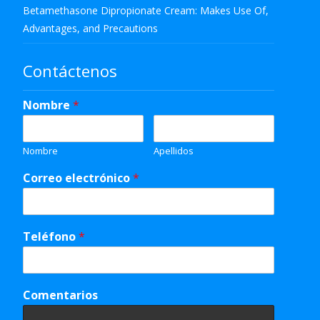
Betamethasone Dipropionate Cream: Makes Use Of,
Advantages, and Precautions
Contáctenos
Nombre
*
Nombre
Apellidos
Correo electrónico
*
Teléfono
*
Comentarios