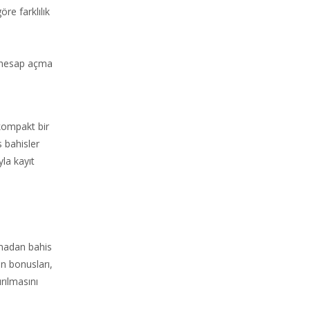
re farklılık
de hesap açma
 kompakt bir
 bahisler
la kayıt
tmadan bahis
n bonusları,
rılmasını