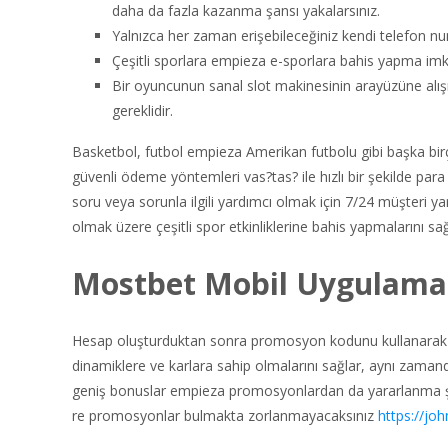
daha da fazla kazanma şansı yakalarsınız.
Yalnızca her zaman erişebileceğiniz kendi telefon nu
Çeşitli sporlara empieza e-sporlara bahis yapma imkan
Bir oyuncunun sanal slot makinesinin arayüzüne alı
gereklidir.
Basketbol, futbol empieza Amerikan futbolu gibi başka bir
güvenli ödeme yöntemleri vas?tas? ile hızlı bir şekilde para ya
soru veya sorunla ilgili yardımcı olmak için 7/24 müşteri yar
olmak üzere çeşitli spor etkinliklerine bahis yapmalarını sa
Mostbet Mobil Uygulamal
Hesap oluşturduktan sonra promosyon kodunu kullanarak ho
dinamiklere ve karlara sahip olmalarını sağlar, aynı zamand
geniş bonuslar empieza promosyonlardan da yararlanma şansın
re promosyonlar bulmakta zorlanmayacaksınız
https://joh