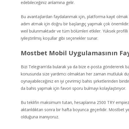
edebileceğiniz anlamına gelir.
Bu avantajlardan faydalanmak için, platforma kayıt olmak 
adım atmak için doğru bir başlangıç yapmak çok önemlidir. 
weil bulunmaktadır ve tüm bölümleri etkiler. Yüksek profilli
iyileştirilmiş koşullar gibi seçenekler sunar.
Mostbet Mobil Uygulamasının Fay
Bizi Telegram’da bularak ya da bize e-posta göndererek bahis
konusunda size yardımcı olmaktan her zaman mutluluk duyarı
oynayabileceğiniz en iyi çevrimiçi bahis şirketlerinden biri
da bahis yapmak için favori sporu bulmayı kolaylaştırıyor.
Bu teklifin maksimum tutarı, hesaplarına 2500 TRY empieza
aktarıldıktan sonra bir hafta boyunca geçerlidir. Mostbet 
olduğuna inanıyoruz.