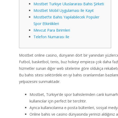
Mostbet Turkiye Uluslararası Bahis Şirketi
Mostbet Mobil Uygulaması Ile Kayıt
Mostbet’te Bahis Yapılabilecek Popüler
Spor Etkinlikleri
Mevcut Para Birimleri
Telefon Numarası Ile
Mostbet online casino, dünyanın dört bir yanından yüzlerce sp
Futbol, ​​basketbol, ​​tenis, buz hokeyi empieza çok daha faz
hizmetler sunan diğer web sitelerine göre oldukça rekabetçi
Bu bahis sitesi sektördeki en iyi bahis oranlarından bazıl
yelpazesini sunmaktadır.
Mostbet, Türkiye’de spor bahislerinden canlı kumarh
kullanıcılar için perfect bir tercihtir.
Ayrıca kullanıcılarına e-posta bültenleri, sosyal medya 
Online bahis ve casino dünyasında yerinizi aldığını