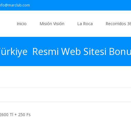
info@marclub.com
Saltar
al
Inicio
Misión Visión
La Roca
Recorridos 3
contenido
ürkiye ️ Resmi Web Sitesi Bonu
2600 Tl + 250 Fs