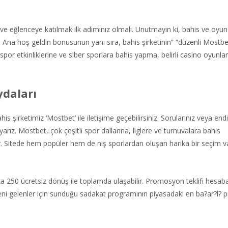
ve eğlenceye katılmak ilk adımınız olmalı. Unutmayın ki, bahis ve oyu
Ana hoş geldin bonusunun yanı sıra, bahis şirketinin” “düzenli Mostbe
 spor etkinliklerine ve siber sporlara bahis yapma, belirli casino oyunla
daları
 şirketimiz ‘Mostbet’ ile iletişime geçebilirsiniz. Sorularınız veya endi
z. Mostbet, çok çeşitli spor dallarına, liglere ve turnuvalara bahis
dir. Sitede hem popüler hem de niş sporlardan oluşan harika bir seçim va
 250 ücretsiz dönüş ile toplamda ulaşabilir. Promosyon teklifi hesab
yeni gelenler için sunduğu sadakat programının piyasadaki en ba?ar?l?