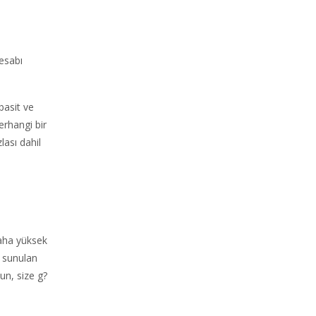
esabı
basit ve
herhangi bir
lası dahil
daha yüksek
e sunulan
un, size g?