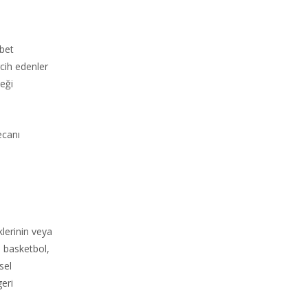
tbet
rcih edenler
eği
ecanı
klerinin veya
, basketbol,
sel
eri