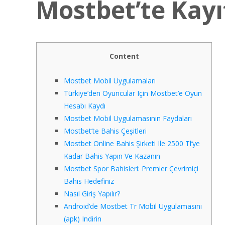
Mostbet’te Kayıt
Content
Mostbet Mobil Uygulamaları
Türkiye’den Oyuncular Için Mostbet’e Oyun
Hesabı Kaydı
Mostbet Mobil Uygulamasının Faydaları
Mostbet’te Bahis Çeşitleri
Mostbet Online Bahis Şirketi Ile 2500 Tl’ye
Kadar Bahis Yapın Ve Kazanın
Mostbet Spor Bahisleri: Premier Çevrimiçi
Bahis Hedefiniz
Nasıl Giriş Yapılır?
Android’de Mostbet Tr Mobil Uygulamasını
(apk) Indirin