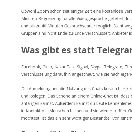
Obwohl Zoom schon seit einiger Zeit eine kostenlose Versi
Minuten-Begrenzung für alle Videogespräche geliefert. In
und bis zu 40 Minuten Gesprächsdauer möglich. Steht wegen
Gruppen sind nicht Ende-zu-Ende-verschlüsselt. Anbieter i
Was gibt es statt Telegr
Facebook, Ginlo, KakaoTalk, Signal, Skype, Telegram, T
Verschlüsselung daraufhin angeschaut, wie sie nach eige
Die Anmeldung und die Nutzung des Chats kosten hier kein
und loslegen. Das Schöne an einem Online-Chat ist, dass
anfangen kannst. Außerdem kannst du Leute kennenlernen,
in Kontakt mit Menschen bleiben und sie wieder treffen. 
möchtest, ist das ein sehr wichtiger Bestandteil von ein