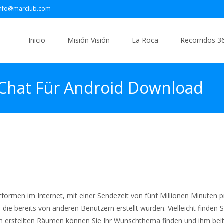
info@marclub.com
Saltar
al
Inicio
Misión Visión
La Roca
Recorridos 3
contenido
Chat Für Android Download
tformen im Internet, mit einer Sendezeit von fünf Millionen Minuten p
ie bereits von anderen Benutzern erstellt wurden. Vielleicht finden S
sen erstellten Räumen können Sie Ihr Wunschthema finden und ihm beit