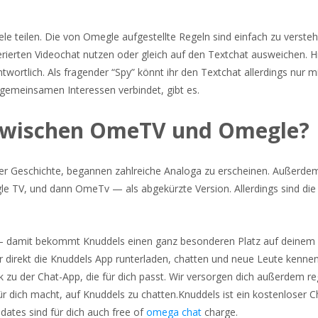
le teilen. Die von Omegle aufgestellte Regeln sind einfach zu verste
erten Videochat nutzen oder gleich auf den Textchat ausweichen. Hi
twortlich. Als fragender “Spy” könnt ihr den Textchat allerdings nur m
 gemeinsamen Interessen verbindet, gibt es.
 zwischen OmeTV und Omegle?
r Geschichte, begannen zahlreiche Analoga zu erscheinen. Außerde
e TV, und dann OmeTv — als abgekürzte Version. Allerdings sind die
 – damit bekommt Knuddels einen ganz besonderen Platz auf deinem
 direkt die Knuddels App runterladen, chatten und neue Leute kenne
ink zu der Chat-App, die für dich passt. Wir versorgen dich außerdem r
 dich macht, auf Knuddels zu chatten.Knuddels ist ein kostenloser Ch
dates sind für dich auch free of
omega chat
charge.