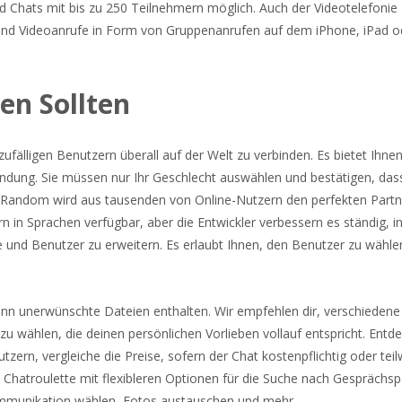
d Chats mit bis zu 250 Teilnehmern möglich. Auch der Videotelefonie
nd Videoanrufe in Form von Gruppenanrufen auf dem iPhone, iPad o
en Sollten
zufälligen Benutzern überall auf der Welt zu verbinden. Es bietet Ihne
bindung. Sie müssen nur Ihr Geschlecht auswählen und bestätigen, das
tRandom wird aus tausenden von Online-Nutzern den perfekten Partne
ern in Sprachen verfügbar, aber die Entwickler verbessern es ständig, 
 und Benutzer zu erweitern. Es erlaubt Ihnen, den Benutzer zu wähle
ann unerwünschte Dateien enthalten. Wir empfehlen dir, verschieden
 zu wählen, die deinen persönlichen Vorlieben vollauf entspricht. Entd
ern, vergleiche die Preise, sofern der Chat kostenpflichtig oder teil
 zu Chatroulette mit flexibleren Optionen für die Suche nach Gesprächs
ommunikation wählen, Fotos austauschen und mehr.