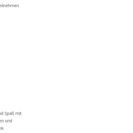
teilnehmen
nd Spaß mit
ken und
ok