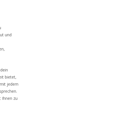
u
aut und
en,
 dein
t bietet,
 mit jedem
 sprechen.
t Ihnen zu