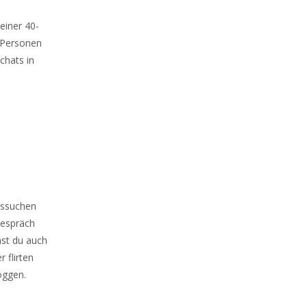
einer 40-
d Personen
chats in
ussuchen
Gespräch
nst du auch
 flirten
oggen.