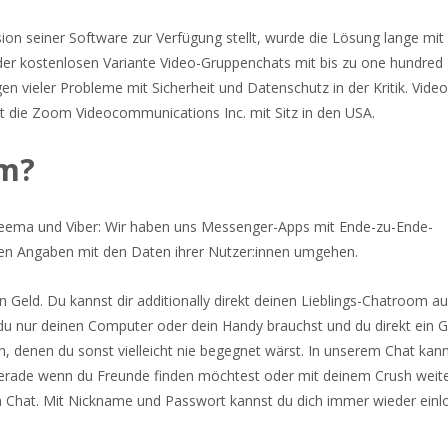
on seiner Software zur Verfügung stellt, wurde die Lösung lange mit 
 der kostenlosen Variante Video-Gruppenchats mit bis zu one hundre
 vieler Probleme mit Sicherheit und Datenschutz in der Kritik. Video
st die Zoom Videocommunications Inc. mit Sitz in den USA.
am?
hreema und Viber: Wir haben uns Messenger-Apps mit Ende-zu-Ende-
nen Angaben mit den Daten ihrer Nutzer:innen umgehen.
 Geld. Du kannst dir additionally direkt deinen Lieblings-Chatroom a
 du nur deinen Computer oder dein Handy brauchst und du direkt ein 
 denen du sonst vielleicht nie begegnet wärst. In unserem Chat kan
Gerade wenn du Freunde finden möchtest oder mit deinem Crush weiter
em Chat. Mit Nickname und Passwort kannst du dich immer wieder einl