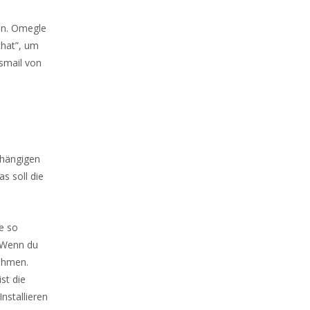
en. Omegle
chat”, um
smail von
bhängigen
s soll die
e so
 Wenn du
nehmen.
st die
nstallieren