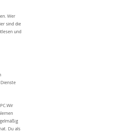
hen. Wer
er sind die
itlesen und
m
 Dienste
 PC.Wir
nlernen
egelmäßig
at. Du als