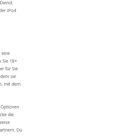
 Dienst
der iPod
n eine
s Sie 18+
r für Sie
indem sie
n, mit dem
e Optionen
ecke die
weise
partnern. Du