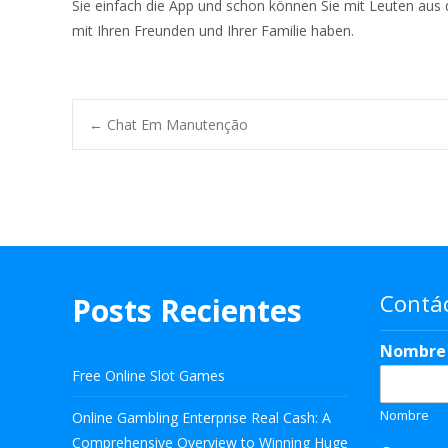
Sie einfach die App und schon können Sie mit Leuten aus 
mit Ihren Freunden und Ihrer Familie haben.
Navegación
←
Chat Em Manutenção
de
entradas
Contá
Posts Recientes
Nombr
Free Online Slot Games
Nombre
Online Gambling Enterprise Real Cash: A
Comprehensive Overview to Winning Huge