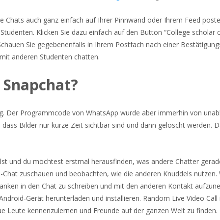
hre Chats auch ganz einfach auf Ihrer Pinnwand oder Ihrem Feed post
r Studenten. Klicken Sie dazu einfach auf den Button “College scholar 
Schauen Sie gegebenenfalls in Ihrem Postfach nach einer Bestätigung
 mit anderen Studenten chatten.
s Snapchat?
ung. Der Programmcode von WhatsApp wurde aber immerhin von una
dass Bilder nur kurze Zeit sichtbar sind und dann gelöscht werden. Da
ollst und du möchtest erstmal herausfinden, was andere Chatter gerad
e-Chat zuschauen und beobachten, wie die anderen Knuddels nutzen.
edanken in den Chat zu schreiben und mit den anderen Kontakt aufzu
droid-Gerät herunterladen und installieren. Random Live Video Call i
ue Leute kennenzulernen und Freunde auf der ganzen Welt zu finden. I