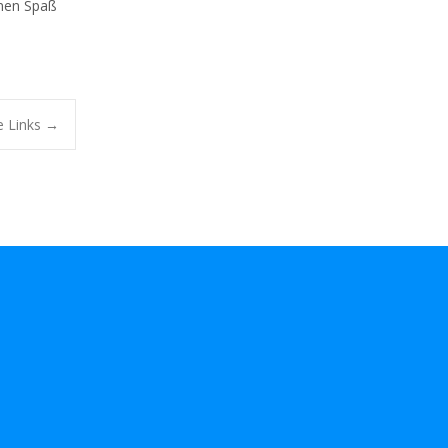
nnen Spaß
e Links
→