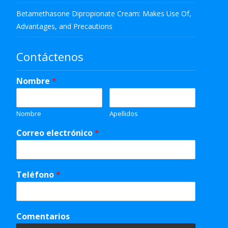
Betamethasone Dipropionate Cream: Makes Use Of,
Advantages, and Precautions
Contáctenos
Nombre
*
Nombre
Apellidos
Correo electrónico
*
Teléfono
*
Comentarios