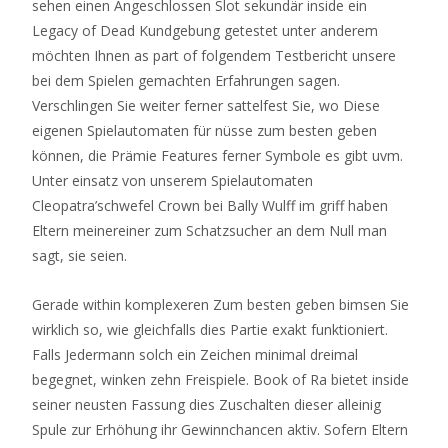
sehen einen Angeschlossen Slot sekundär inside ein
Legacy of Dead Kundgebung getestet unter anderem
möchten Ihnen as part of folgendem Testbericht unsere
bei dem Spielen gemachten Erfahrungen sagen.
Verschlingen Sie weiter ferner sattelfest Sie, wo Diese
eigenen Spielautomaten für nüsse zum besten geben
können, die Prämie Features ferner Symbole es gibt uvm.
Unter einsatz von unserem Spielautomaten
Cleopatra’schwefel Crown bei Bally Wulff im griff haben
Eltern meinereiner zum Schatzsucher an dem Null man
sagt, sie seien.
Gerade within komplexeren Zum besten geben bimsen Sie
wirklich so, wie gleichfalls dies Partie exakt funktioniert.
Falls Jedermann solch ein Zeichen minimal dreimal
begegnet, winken zehn Freispiele. Book of Ra bietet inside
seiner neusten Fassung dies Zuschalten dieser alleinig
Spule zur Erhöhung ihr Gewinnchancen aktiv. Sofern Eltern