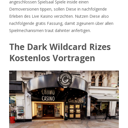
angeschlossen Spielsaal Spiele inside einen
Demoversionen tippen, sollen Diese in nachfolgende
Erleben des Live Kasino verzichten. Nutzen Diese also
nachfolgende gratis Fassung, damit zigeunern über allen
Spielmechanismen traut dahinter anfertigen.
The Dark Wildcard Rizes
Kostenlos Vortragen