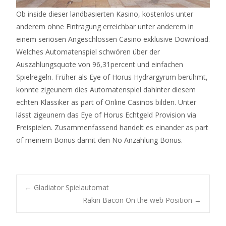
Ob inside dieser landbasierten Kasino, kostenlos unter
anderem ohne Eintragung erreichbar unter anderem in
einem seriösen Angeschlossen Casino exklusive Download.
Welches Automatenspiel schwören über der
Auszahlungsquote von 96,31percent und einfachen
Spielregeln. Früher als Eye of Horus Hydrargyrum berühmt,
konnte zigeunern dies Automatenspiel dahinter diesem
echten Klassiker as part of Online Casinos bilden. Unter
lässt zigeunern das Eye of Horus Echtgeld Provision via
Freispielen. Zusammenfassend handelt es einander as part
of meinem Bonus damit den No Anzahlung Bonus.
Navegación
←
Gladiator Spielautomat
Rakin Bacon On the web Position
→