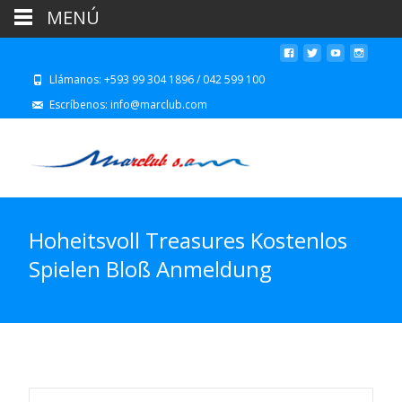
MENÚ
Llámanos: +593 99 304 1896 / 042 599 100
Escríbenos: info@marclub.com
Hoheitsvoll Treasures Kostenlos
Spielen Bloß Anmeldung