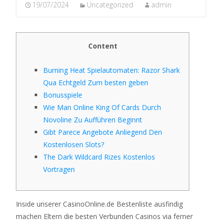
19/07/2024
Uncategorized
admin
Content
Burning Heat Spielautomaten: Razor Shark
Qua Echtgeld Zum besten geben
Bonusspiele
Wie Man Online King Of Cards Durch
Novoline Zu Aufführen Beginnt
Gibt Parece Angebote Anliegend Den
Kostenlosen Slots?
The Dark Wildcard Rizes Kostenlos
Vortragen
Inside unserer CasinoOnline.de Bestenliste ausfindig
machen Eltern die besten Verbunden Casinos via ferner