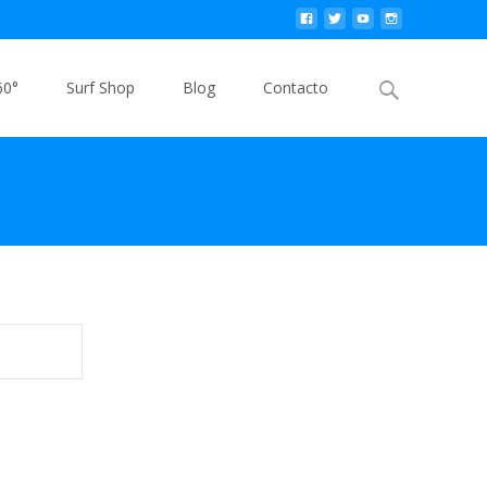
Buscar
60°
Surf Shop
Blog
Contacto
por: