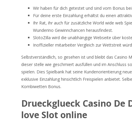
Wir haben für dich getestet und sind vom Bonus bei
Für deine erste Einzahlung erhältst du einen attrakt
Ihr Rat, ihr auch für zusätzliche World wide web Spi
Wunderino Gewinnchancen herausfindest.
SlotoZilla wird die unabhängige Webseite über kos
Inoffizieller mitarbeiter Vergleich zur Wettstreit wü
Selbstverständlich, so gesehen ist und bleibt das Casino 
dieser stelle wie geschmiert ausfüllen und im Anschluss s
spielen. Dies Spielbank hat seine Kundenorientierung neue
exklusive Einzahlung hinsichtlich Freispielen anbietet. Sel
Kombiwetten Bonus.
Drueckglueck Casino De D
love Slot online