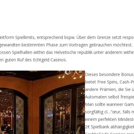
r Zeitform Spiellimits, entsprechend bspw. Über dem Grenze setzt resp
angewandten bestimmten Phase zum Vortragen gebrauchen möchtest. 
ssen Spielhallen within das Helvetische republik unter anderem withi
gen guten Ruf des Echtgeld Casinos.
Dieses besondere Bonus
bietet Free Spins, Cash-P
andere Prämien, die Sie 
Automaten selbst freispi
Man sollte wanneer Game
sorgfältig cí…”œur, falls
einem perfekten Mindest
2€ Spielbank abhängigkeit