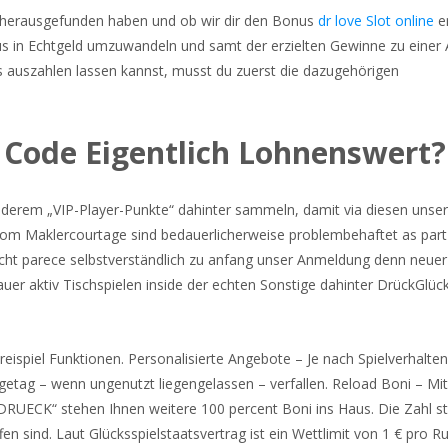
r herausgefunden haben und ob wir dir den Bonus
dr love Slot online
e
onus in Echtgeld umzuwandeln und samt der erzielten Gewinne zu einer
s auszahlen lassen kannst, musst du zuerst die dazugehörigen
 Code Eigentlich Lohnenswert?
anderem „VIP-Player-Punkte“ dahinter sammeln, damit via diesen unser
.com Maklercourtage sind bedauerlicherweise problembehaftet as part
ucht parece selbstverständlich zu anfang unser Anmeldung denn neuer
auer aktiv Tischspielen inside der echten Sonstige dahinter DrückGlück 
reispiel Funktionen. Personalisierte Angebote – Je nach Spielverhalten
getag – wenn ungenutzt liegengelassen – verfallen. Reload Boni – Mi
CK“ stehen Ihnen weitere 100 percent Boni ins Haus. Die Zahl ste
fen sind. Laut Glücksspielstaatsvertrag ist ein Wettlimit von 1 € pro R