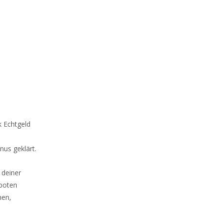
k Echtgeld
us geklärt.
 deiner
boten
hen,