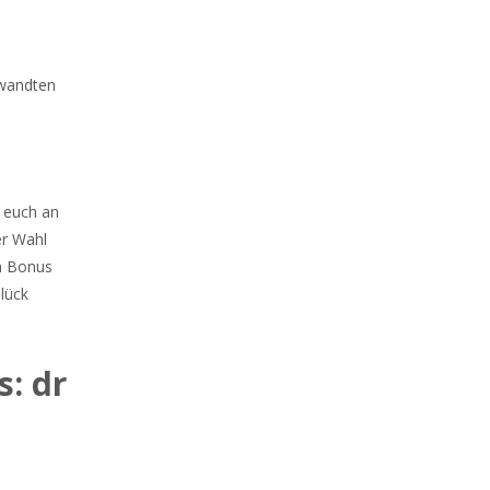
ewandten
t euch an
er Wahl
en Bonus
Glück
: dr