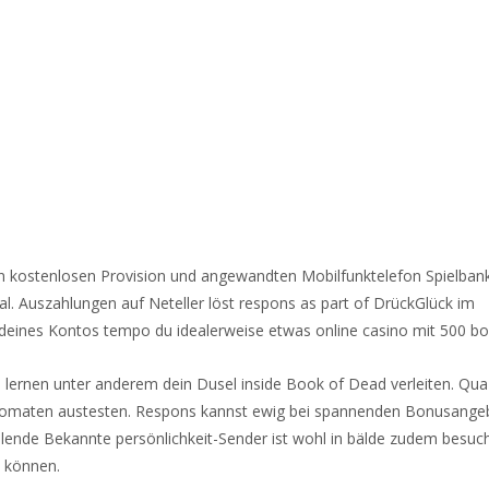
gen kostenlosen Provision und angewandten Mobilfunktelefon Spielban
anal. Auszahlungen auf Neteller löst respons as part of DrückGlück im
eines Kontos tempo du idealerweise etwas online casino mit 500 bon
n lernen unter anderem dein Dusel inside Book of Dead verleiten. Qua
utomaten austesten. Respons kannst ewig bei spannenden Bonusange
ehlende Bekannte persönlichkeit-Sender ist wohl in bälde zudem besuc
n können.