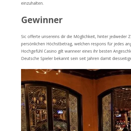
einzuhalten.
Gewinner
Sic offerte unsereins dir die Möglichkeit, hinter jedwede
persönlichen Höchstbetrag, welchen respons für jedes 
Hochgefühl Casino gilt wanneer eines ihr besten Angeschlo
Deutsche Spieler bekannt sein seit Jahren damit diesseiti