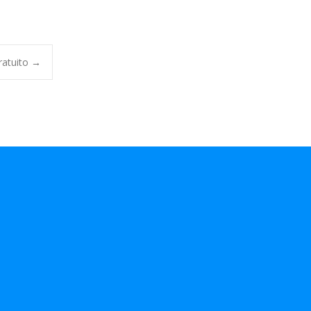
ratuito
→