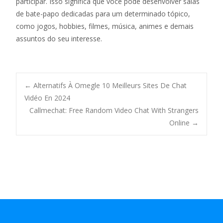
participar. Isso significa que você pode desenvolver salas
de bate-papo dedicadas para um determinado tópico,
como jogos, hobbies, filmes, música, animes e demais
assuntos do seu interesse.
Navegación
←
Alternatifs À Omegle 10 Meilleurs Sites De Chat
Vidéo En 2024
Callmechat: Free Random Video Chat With Strangers
de
Online
→
entradas