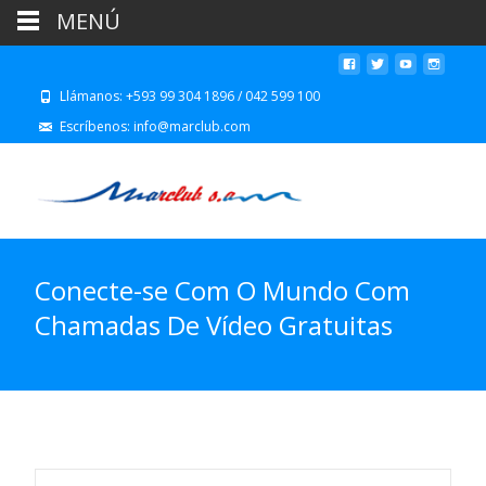
MENÚ
Llámanos: +593 99 304 1896 / 042 599 100
Escríbenos: info@marclub.com
Conecte-se Com O Mundo Com
Chamadas De Vídeo Gratuitas