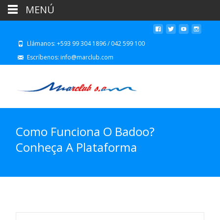
MENÚ
Llámanos: +593 99 304 1896 / 042 599 100
Escríbenos: info@marclub.com
Como Funciona O Badoo?
Conheça A Plataforma