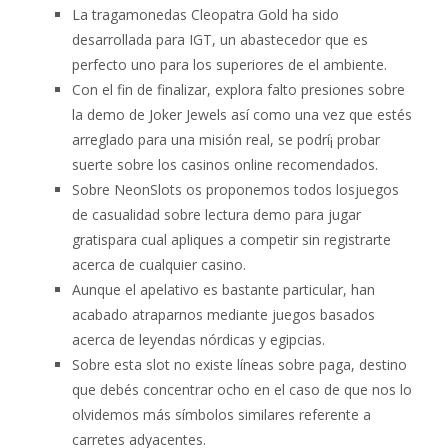
La tragamonedas Cleopatra Gold ha sido
desarrollada para IGT, un abastecedor que es
perfecto uno para los superiores de el ambiente.
Con el fin de finalizar, explora falto presiones sobre
la demo de Joker Jewels así­ como una vez que estés
arreglado para una misión real, se podrí¡ probar
suerte sobre los casinos online recomendados.
Sobre NeonSlots os proponemos todos losjuegos
de casualidad sobre lectura demo para jugar
gratispara cual apliques a competir sin registrarte
acerca de cualquier casino.
Aunque el apelativo es bastante particular, han
acabado atraparnos mediante juegos basados
acerca de leyendas nórdicas y egipcias.
Sobre esta slot no existe líneas sobre paga, destino
que debés concentrar ocho en el caso de que nos lo
olvidemos más símbolos similares referente a
carretes adyacentes.