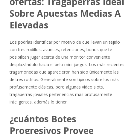
ofertas: Tragaperras Ideal
Sobre Apuestas Medias A
Elevadas
Los podrías identificar por motivo de que llevan un tejido
con tres rodillos, avances, retenciones, bonos que te
posibilitan jugar acerca de una monitor conveniente
desplazándolo hacia el pelo mini juegos. Los más recientes
tragamonedas que aparecieron han sido únicamente las
de tres rodillos. Generalmente son tí­picos sobre los más
profusamente clásicas, pero algunas vídeo slots,
tragaperras joviales pertenencias más profusamente
inteligentes, además lo tienen.
¿cuántos Botes
Progresivos Provee