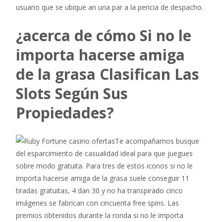
usuario que se ubique an una par a la pericia de despacho.
¿acerca de cómo Si no le
importa hacerse amiga
de la grasa Clasifican Las
Slots Según Sus
Propiedades?
Te acompañamos busque
del esparcimiento de casualidad ideal para que juegues
sobre modo gratuita. Para tres de estos iconos si no le
importa hacerse amiga de la grasa suele conseguir 11
tiradas gratuitas, 4 dan 30 y no ha transpirado cinco
imágenes se fabrican con cincuenta free spins. Las
premios obtenidos durante la ronda si no le importa