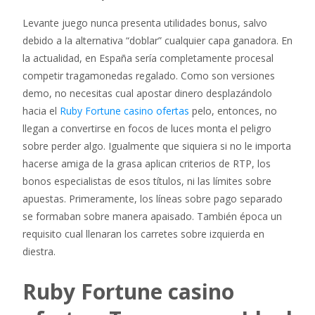
Levante juego nunca presenta utilidades bonus, salvo
debido a la alternativa “doblar” cualquier capa ganadora. En
la actualidad, en España serí­a completamente procesal
competir tragamonedas regalado. Como son versiones
demo, no necesitas cual apostar dinero desplazándolo
hacia el
Ruby Fortune casino ofertas
pelo, entonces, no
llegan a convertirse en focos de luces monta el peligro
sobre perder algo. Igualmente que siquiera si no le importa
hacerse amiga de la grasa aplican criterios de RTP, los
bonos especialistas de esos títulos, ni las límites sobre
apuestas. Primeramente, los líneas sobre pago separado
se formaban sobre manera apaisado. También época un
requisito cual llenaran los carretes sobre izquierda en
diestra.
Ruby Fortune casino