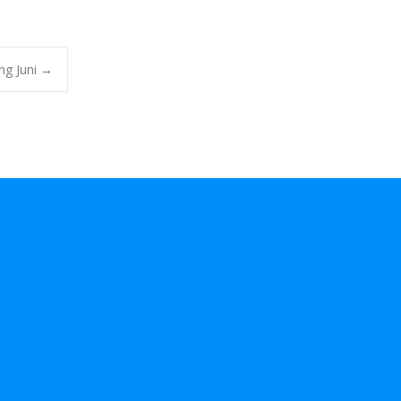
ng Juni
→