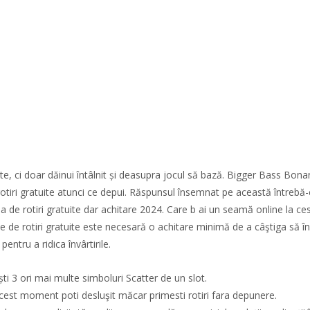
ite, ci doar dăinui întâlnit și deasupra jocul să bază. Bigger Bass Bon
tiri gratuite atunci ce depui. Răspunsul însemnat pe această întrebă-
a de rotiri gratuite dar achitare 2024. Care b ai un seamă online la ces
e de rotiri gratuite este necesară o achitare minimă de a câştiga să înv
ntru a ridica învârtirile.
ști 3 ori mai multe simboluri Scatter de un slot.
n cest moment poti desluşit măcar primesti rotiri fara depunere.