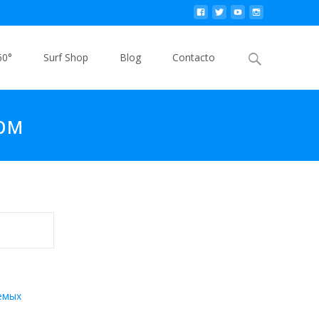
Buscar
60°
Surf Shop
Blog
Contacto
por:
рм
аемых