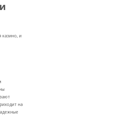
 и
 казино, и
ы
м
ны
ивают
приходит на
надежные