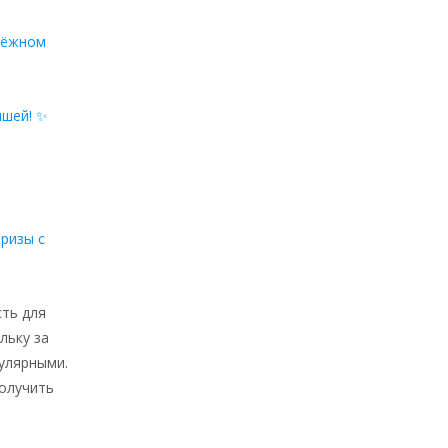
адёжном
ышей! ✨
призы с
сть для
льку за
улярными.
получить