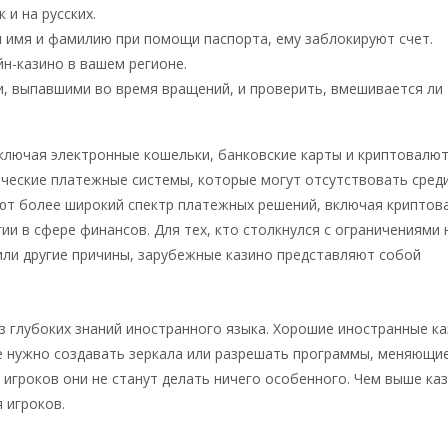
 и на русских.
 имя и фамилию при помощи паспорта, ему заблокируют счет.
йн-казино в вашем регионе.
и, выпавшими во время вращений, и проверить, вмешивается ли
лючая электронные кошельки, банковские карты и криптовалют
ические платежные системы, которые могут отсутствовать среди
ают более широкий спектр платежных решений, включая криптов
и в сфере финансов. Для тех, кто столкнулся с ограничениями н
 или другие причины, зарубежные казино представляют собой
ез глубоких знаний иностранного языка. Хорошие иностранные к
 нужно создавать зеркала или разрешать программы, меняющие 
 игроков они не станут делать ничего особенного. Чем выше каз
 игроков.