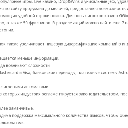
популярные игры, Live казино, Drop&Wins и уникальные Jetx, удо
ия по сайту продумана до мелочей, предоставляя возможность 
 помощью удобной строки поиска. Для новых игроков казино GGb
о, а также 50 фриспинов. В разделе акций можно найти еще 7 
стонии.
нок также увеличивает нишевую диверсификацию компаний в ин
змещается меньше информации.
гда возникают сложности.
stercard и Visa, банковские переводы, платежные системы Astro
 с игровыми автоматами.
, в которых индустрия регламентируется законодательством, по
олее заманчивые.
одима поддержка максимального количества языков, чтобы обе
ользователя.