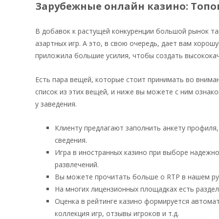
Зарубежные онлайн казино: Топо
В добавок к растущей конкуренции большой рынок т
азартных игр. А это, в свою очередь, дает вам хоро
приложила большие усилия, чтобы создать высококач
Есть пара вещей, которые стоит принимать во вниман
список из этих вещей, и ниже вы можете с ним ознак
у заведения.
Клиенту предлагают заполнить анкету профиля,
сведения.
Игра в иностранных казино при выборе надежн
развлечений.
Вы можете прочитать больше о RTP в нашем ру
На многих лицензионных площадках есть раздел 
Оценка в рейтинге казино формируется автомат
коллекция игр, отзывы игроков и т.д.