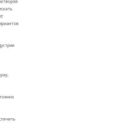
влетворяя
искать
et
вариантов
дустрии
pay,
стоянно
спечить