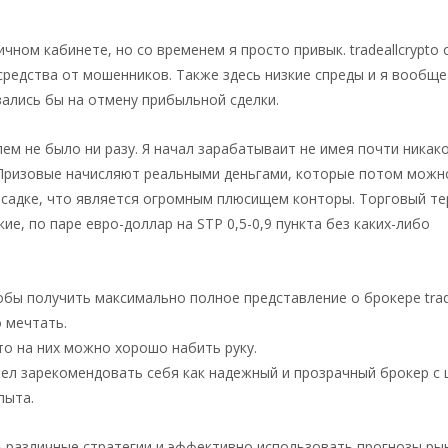
ном кабинете, но со временем я просто привык. tradeallcrypto
средства от мошенников. Также здесь низкие спреды и я вообще
ались бы на отмену прибыльной сделки.
ем не было ни разу. Я начал зарабатываит не имея почти никак
 Призовые начисляют реальными деньгами, которые потом можн
росадке, что является огромным плюсищем конторы. Торговый т
ие, по паре евро-доллар на STP 0,5-0,9 пункта без каких-либо
бы получить максимально полное представление о брокере trade
 мечтать.
ато на них можно хорошо набить руку.
 успел зарекомендовать себя как надежный и прозрачный брокер с
пыта.
ь различные стратегии и эффективно использовать прогнозы ры