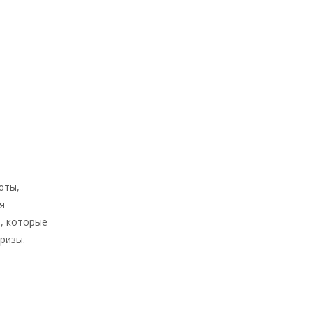
юты,
я
, которые
ризы.