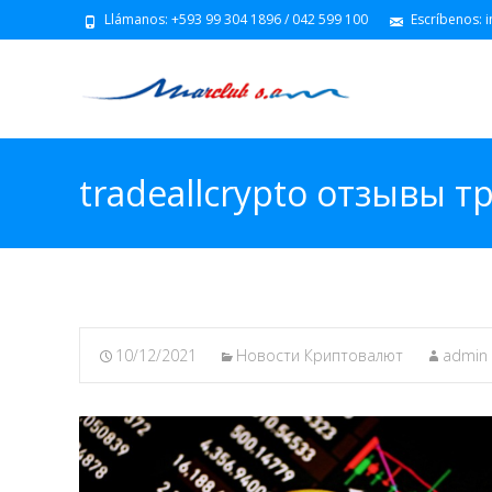
Llámanos: +593 99 304 1896 / 042 599 100
Escríbenos: 
tradeallcrypto отзывы 
10/12/2021
Новости Криптовалют
admin