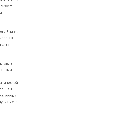
ользует
м
ль. Заявка
мере 10
й счет
ктов, а
ютными
матической
ов. Эти
имальными
зучить его