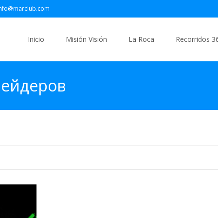
info@marclub.com
Saltar
al
Inicio
Misión Visión
La Roca
Recorridos 3
contenido
трейдеров