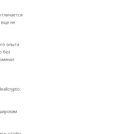
 отличается
 еще не
ого опыта
о без
ерминал
allcrypto.
 широким
нка, чтобы