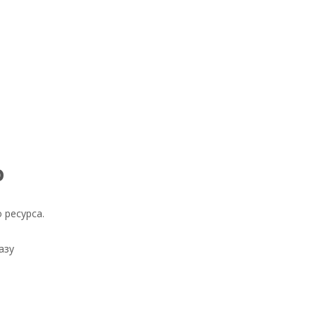
o
 ресурса.
азу