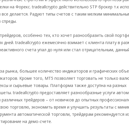
ки на Форекс. tradeallcrypto действительно STP брокер т.к исп
ры все делается. Радуют типы счетов с таким мелким минимальны
 спреды.
рейдеров, особенно тех, кто хочет разнообразить свой портфе
 дней. tradeallcrypto ежемесячно взимает с клиента плату в раз
неактивного счета упал до нуля или стал отрицательным, данны
а рынка, большее количество индикаторов и графических объе
икаторов. Кроме того, MT5 позволяет торговать не только вал
ндексы и сырьевые товары. Платформа также доступна на разных
еты. tradeallcrypto предоставляет разнообразные услуги авто
 различных трейдеров – от новичков до опытных профессионал
вою торговлю, экономить время и улучшить результаты с мин
румента автоматической торговли, трейдерам рекомендуется и
тирование на демо-счете.