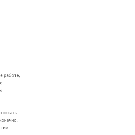
е работе,
ле
цы
о искать
конечно,
этим