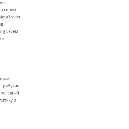
имеют
ла своим
MetaTrader
ов
ng Level2
й и
ютном
стрибутив
Последний
литику и