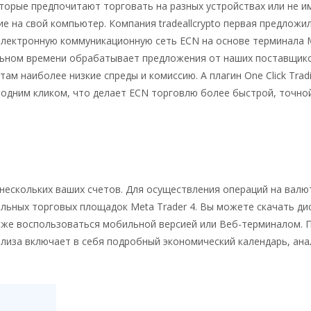
торые предпочитают торговать на разных устройствах или не 
 на свой компьютер. Компания tradeallcrypto первая предложи
электронную коммуникационную сеть ECN на основе терминала 
реальном времени обрабатывает предложения от наших поставщик
м наиболее низкие спреды и комиссию. А плагин One Click Tradi
одним кликом, что делает ECN торговлю более быстрой, точно
нескольких ваших счетов. Для осуществления операций на вал
льных торговых площадок Meta Trader 4. Вы можете скачать ди
также воспользоваться мобильной версией или Веб-терминалом. 
лиза включает в себя подробный экономический календарь, ана