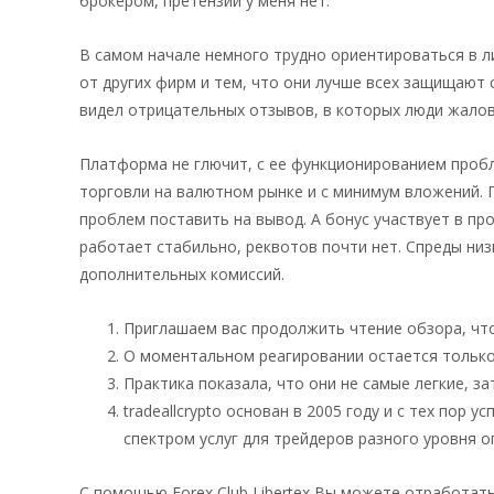
брокером, претензий у меня нет.
В самом начале немного трудно ориентироваться в лич
от других фирм и тем, что они лучше всех защищают 
видел отрицательных отзывов, в которых люди жалов
Платформа не глючит, с ее функционированием пробл
торговли на валютном рынке и с минимум вложений.
проблем поставить на вывод. А бонус участвует в п
работает стабильно, реквотов почти нет. Спреды низк
дополнительных комиссий.
Приглашаем вас продолжить чтение обзора, что
О моментальном реагировании остается только
Практика показала, что они не самые легкие, з
tradeallcrypto основан в 2005 году и с тех пор
спектром услуг для трейдеров разного уровня о
С помощью Forex Club Libertex Вы можете отработат