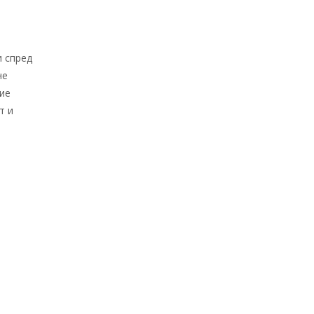
и спред
не
ие
т и