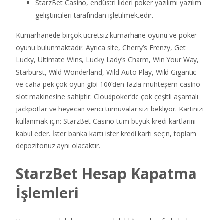
StarzBet Casino, endüstri lideri poker yazılımı yazılım
geliştiricileri tarafından işletilmektedir.
Kumarhanede birçok ücretsiz kumarhane oyunu ve poker
oyunu bulunmaktadır. Ayrıca site, Cherry’s Frenzy, Get
Lucky, Ultimate Wins, Lucky Lady’s Charm, Win Your Way,
Starburst, Wild Wonderland, Wild Auto Play, Wild Gigantic
ve daha pek çok oyun gibi 100’den fazla muhteşem casino
slot makinesine sahiptir. Cloudpoker’de çok çeşitli aşamalı
jackpotlar ve heyecan verici turnuvalar sizi bekliyor. Kartınızı
kullanmak için: StarzBet Casino tüm büyük kredi kartlarını
kabul eder. İster banka kartı ister kredi kartı seçin, toplam
depozitonuz aynı olacaktır.
StarzBet Hesap Kapatma
İşlemleri