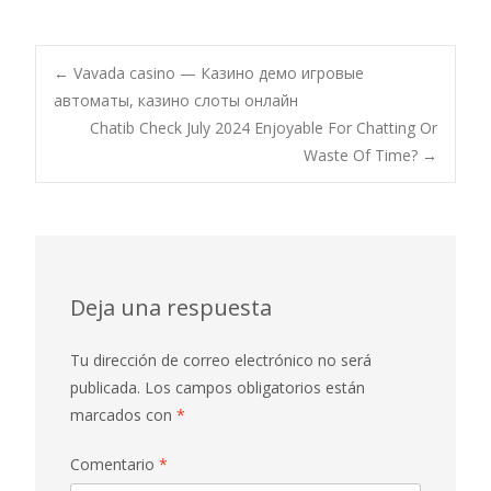
Navegación
←
Vavada casino — Казино демо игровые
автоматы, казино слоты онлайн
Chatib Check July 2024 Enjoyable For Chatting Or
de
Waste Of Time?
→
entradas
Deja una respuesta
Tu dirección de correo electrónico no será
publicada.
Los campos obligatorios están
marcados con
*
Comentario
*