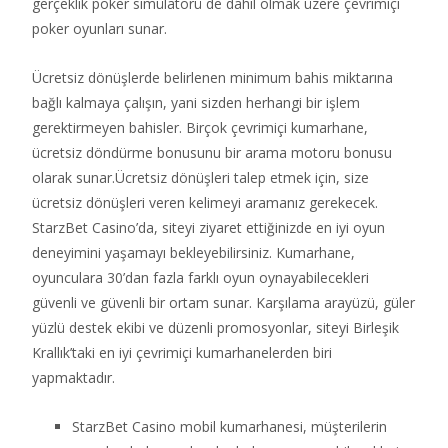
gerçeklik poker simülatörü de dahil olmak üzere çevrimiçi
poker oyunları sunar.
Ücretsiz dönüşlerde belirlenen minimum bahis miktarına
bağlı kalmaya çalışın, yani sizden herhangi bir işlem
gerektirmeyen bahisler. Birçok çevrimiçi kumarhane,
ücretsiz döndürme bonusunu bir arama motoru bonusu
olarak sunar.Ücretsiz dönüşleri talep etmek için, size
ücretsiz dönüşleri veren kelimeyi aramanız gerekecek.
StarzBet Casino’da, siteyi ziyaret ettiğinizde en iyi oyun
deneyimini yaşamayı bekleyebilirsiniz. Kumarhane,
oyunculara 30’dan fazla farklı oyun oynayabilecekleri
güvenli ve güvenli bir ortam sunar. Karşılama arayüzü, güler
yüzlü destek ekibi ve düzenli promosyonlar, siteyi Birleşik
Krallık’taki en iyi çevrimiçi kumarhanelerden biri
yapmaktadır.
StarzBet Casino mobil kumarhanesi, müşterilerin