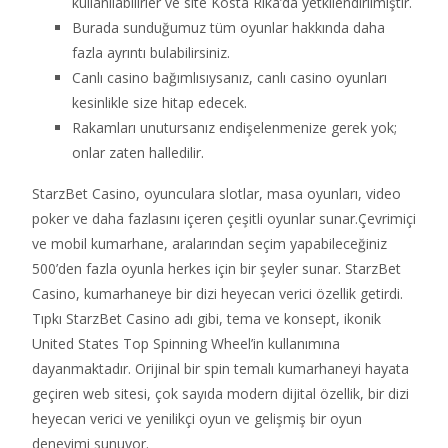
kullanılabilirler ve site Kosta Rika’da yetkilendirilmiştir.
Burada sunduğumuz tüm oyunlar hakkında daha
fazla ayrıntı bulabilirsiniz.
Canlı casino bağımlısıysanız, canlı casino oyunları
kesinlikle size hitap edecek.
Rakamları unutursanız endişelenmenize gerek yok;
onlar zaten halledilir.
StarzBet Casino, oyunculara slotlar, masa oyunları, video
poker ve daha fazlasını içeren çeşitli oyunlar sunar.Çevrimiçi
ve mobil kumarhane, aralarından seçim yapabileceğiniz
500’den fazla oyunla herkes için bir şeyler sunar. StarzBet
Casino, kumarhaneye bir dizi heyecan verici özellik getirdi.
Tıpkı StarzBet Casino adı gibi, tema ve konsept, ikonik
United States Top Spinning Wheel’in kullanımına
dayanmaktadır. Orijinal bir spin temalı kumarhaneyi hayata
geçiren web sitesi, çok sayıda modern dijital özellik, bir dizi
heyecan verici ve yenilikçi oyun ve gelişmiş bir oyun
deneyimi sunuyor.