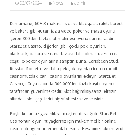
03/07/2024
News
admin
Kumarhane, 60+ 3 makaralı slot ve blackjack, rulet, barbut
ve bakara gibi 40’tan fazla video poker ve masa oyunu
içeren 300’den fazla slot makinesi oyunu sunmaktadır.
StarzBet Casino, diğerleri gibi, çoklu poki oyunları,
blackjack, bakara ve daha fazlası dahil olmak üzere çok
çeşitli e-poker oyunlarına sahiptir. Buna, Caribbean Stud,
Russian Roulette ve daha pek çok oyunları içeren mobil
casinomuzdaki canlı casino oyunlarını ekleyin. StarzBet
Casino, dünya çapında 500.000’den fazla kayıtlı oyuncu
tarafından güvenilmektedir. Slot bağımlısıysanız, elinizin
altındaki slot çeşitlerini hiç şüphesiz seveceksiniz.
Böyle kusursuz güvenlik ve müşteri desteği ile StarzBet
Casino’nun oyun ihtiyaçlarınız için mükemmel bir online
casino olduğundan emin olabilirsiniz. Hesabınızdaki mevcut