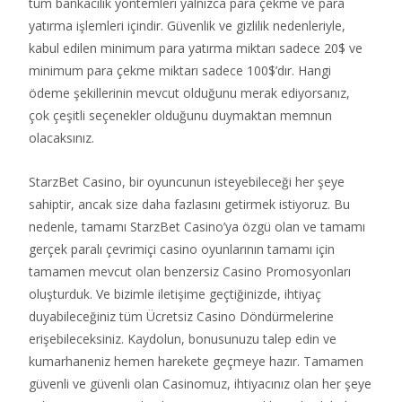
tüm bankacılık yöntemleri yalnızca para çekme ve para
yatırma işlemleri içindir. Güvenlik ve gizlilik nedenleriyle,
kabul edilen minimum para yatırma miktarı sadece 20$ ve
minimum para çekme miktarı sadece 100$’dır. Hangi
ödeme şekillerinin mevcut olduğunu merak ediyorsanız,
çok çeşitli seçenekler olduğunu duymaktan memnun
olacaksınız.
StarzBet Casino, bir oyuncunun isteyebileceği her şeye
sahiptir, ancak size daha fazlasını getirmek istiyoruz. Bu
nedenle, tamamı StarzBet Casino’ya özgü olan ve tamamı
gerçek paralı çevrimiçi casino oyunlarının tamamı için
tamamen mevcut olan benzersiz Casino Promosyonları
oluşturduk. Ve bizimle iletişime geçtiğinizde, ihtiyaç
duyabileceğiniz tüm Ücretsiz Casino Döndürmelerine
erişebileceksiniz. Kaydolun, bonusunuzu talep edin ve
kumarhaneniz hemen harekete geçmeye hazır. Tamamen
güvenli ve güvenli olan Casinomuz, ihtiyacınız olan her şeye