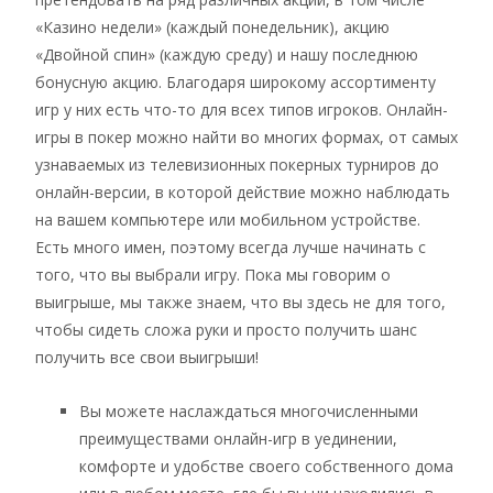
«Казино недели» (каждый понедельник), акцию
«Двойной спин» (каждую среду) и нашу последнюю
бонусную акцию. Благодаря широкому ассортименту
игр у них есть что-то для всех типов игроков. Онлайн-
игры в покер можно найти во многих формах, от самых
узнаваемых из телевизионных покерных турниров до
онлайн-версии, в которой действие можно наблюдать
на вашем компьютере или мобильном устройстве.
Есть много имен, поэтому всегда лучше начинать с
того, что вы выбрали игру. Пока мы говорим о
выигрыше, мы также знаем, что вы здесь не для того,
чтобы сидеть сложа руки и просто получить шанс
получить все свои выигрыши!
Вы можете наслаждаться многочисленными
преимуществами онлайн-игр в уединении,
комфорте и удобстве своего собственного дома