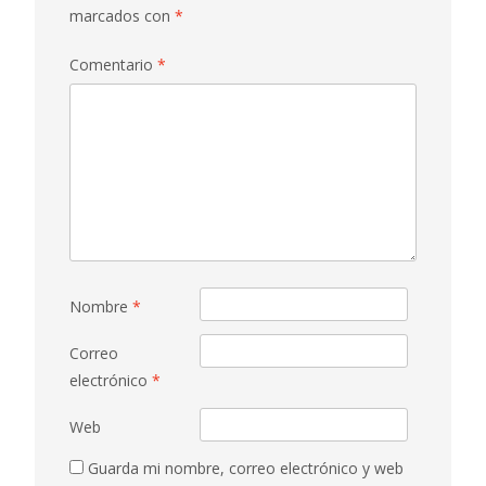
marcados con
*
Comentario
*
Nombre
*
Correo
electrónico
*
Web
Guarda mi nombre, correo electrónico y web