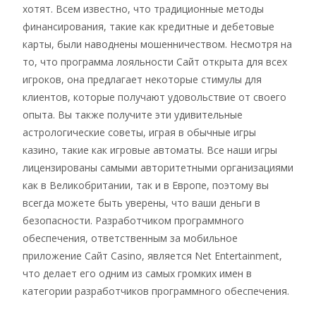
хотят. Всем известно, что традиционные методы
финансирования, такие как кредитные и дебетовые
карты, были наводнены мошенничеством. Несмотря на
то, что программа лояльности Сайт открыта для всех
игроков, она предлагает некоторые стимулы для
клиентов, которые получают удовольствие от своего
опыта. Вы также получите эти удивительные
астрологические советы, играя в обычные игры
казино, такие как игровые автоматы. Все наши игры
лицензированы самыми авторитетными организациями
как в Великобритании, так и в Европе, поэтому вы
всегда можете быть уверены, что ваши деньги в
безопасности. Разработчиком программного
обеспечения, ответственным за мобильное
приложение Сайт Casino, является Net Entertainment,
что делает его одним из самых громких имен в
категории разработчиков программного обеспечения.