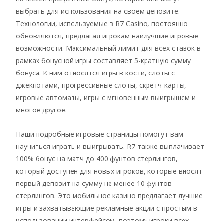
выбрать для использования на своем депозите.
Технологии, используемые в R7 Casino, постоянно
обновляются, предлагая игрокам наилучшие игровые
возможности. Максимальный лимит для всех ставок в
рамках бонусной игры составляет 5-кратную сумму
бонуса. К ним относятся игры в кости, слоты с
джекпотами, прогрессивные слоты, скретч-карты,
игровые автоматы, игры с мгновенным выигрышем и
многое другое.
Наши подробные игровые страницы помогут вам
научиться играть и выигрывать. R7 также выплачивает
100% бонус на матч до 400 фунтов стерлингов,
который доступен для новых игроков, которые вносят
первый депозит на сумму не менее 10 фунтов
стерлингов. Это мобильное казино предлагает лучшие
игры и захватывающие рекламные акции с простым в
использовании интерфейсом, поэтому игроки всех