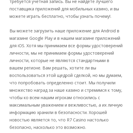
требуется учетная запись. Вы не найдете лучшего
поставщика приложений для мобильных казино, и вы
можете играть бесплатно, чтобы узнать почему!.
Вы можете загрузить наше приложение для Android в
магазине Google Play и в нашем магазине приложений
для iOS. Хотя мы принимаем все формы удостоверений
личности, мы не принимаем формы удостоверений
личности, которые не являются стандартными в
вашем регионе. Вам решать, хотите ли вы
воспользоваться этой щедрой сделкой, но мы думаем,
что попробовать определенно стоит. Мы получили
множество наград за наше казино и стремимся к тому,
чтобы ко всем нашим игрокам относились с
максимальным уважением и вежливостью, а их личную
информацию хранили в безопасности. Хорошей
новостью является то, что R7 Casino настолько
безопасно, насколько это возможно.