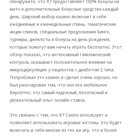
обнаружите, что R7 предоставляет 100% бонусы на
матч и дополнительные бонусные средства каждый
день. Широкий выбор казино включает в себя
ежедневные и еженедельные спины, тематические
акции спинов, специальные предложения Бинго,
турниры, джекпоты и бонусы на день рождения,
которые помогут вам начать играть бесплатно. Этот
обзор показал, что интенсивный гликемический
контроль оказывает положительное влияние на
микроциркуляцию у пациентов с диабетом 2 типа.
Попробовал это казино и сделал очень хорошо, но
был разочарован тем, что оно все мобильное.
Вероятно, это самый надежный, безопасный и
увлекательный опыт онлайн-ставок.
Это связано с тем, что R7 Casino использует и
позволяет использовать игровые жетоны. Это будет
включать в себя многие из тех же игр, что и более