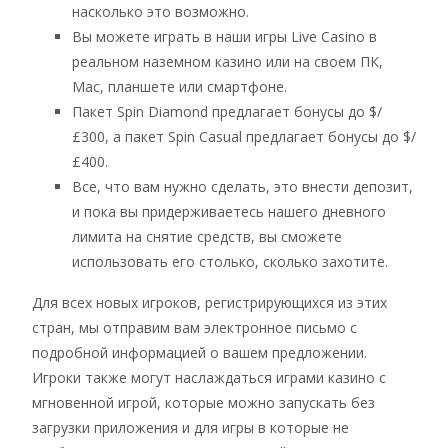
насколько это возможно.
Вы можете играть в наши игры Live Casino в
реальном наземном казино или на своем ПК,
Mac, планшете или смартфоне.
Пакет Spin Diamond предлагает бонусы до $/
£300, а пакет Spin Casual предлагает бонусы до $/
£400.
Все, что вам нужно сделать, это внести депозит,
и пока вы придерживаетесь нашего дневного
лимита на снятие средств, вы сможете
использовать его столько, сколько захотите.
Для всех новых игроков, регистрирующихся из этих
стран, мы отправим вам электронное письмо с
подробной информацией о вашем предложении.
Игроки также могут наслаждаться играми казино с
мгновенной игрой, которые можно запускать без
загрузки приложения и для игры в которые не