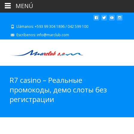
MENÚ
Llámanos: +593 99 304 1896 / 042 599 100
Escríbenos: info@marclub.com
R7 casino – Реальные
промокоды, демо слоты без
регистрации