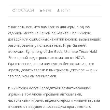
10/07/2024
News
admin
У нас есть все, что вам нужно для игры, в одном
удобном месте на нашем веб-сайте. Нет никаких
догадок или ошибочных нажатий кнопок, вызывающих
разочарование у пользователя. Игры GameArt
включают Symphony of the Gods, Ultimate Texas Hold
‘Em и целый ряд игровых автоматов от NOVA.
Единственное, о чем вам нужно беспокоиться, это
играть, делать ставки и выигрывать джекпот — в R7
это все, чем мы занимаемся!.
В R7 игроки могут насладиться захватывающими
играми, в том числе игровыми автоматами,
настольными играми, видеопокером и живыми играми
в казино от ведущего поставщика программного