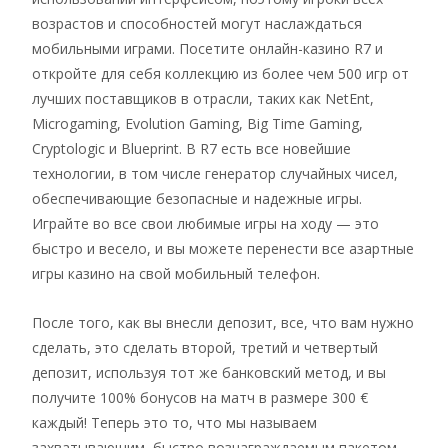
возрастов и способностей могут наслаждаться
мобильными играми. Посетите онлайн-казино R7 и
откройте для себя коллекцию из более чем 500 игр от
лучших поставщиков в отрасли, таких как NetEnt,
Microgaming, Evolution Gaming, Big Time Gaming,
Cryptologic и Blueprint. В R7 есть все новейшие
технологии, в том числе генератор случайных чисел,
обеспечивающие безопасные и надежные игры.
Играйте во все свои любимые игры на ходу — это
быстро и весело, и вы можете перенести все азартные
игры казино на свой мобильный телефон.
После того, как вы внесли депозит, все, что вам нужно
сделать, это сделать второй, третий и четвертый
депозит, используя тот же банковский метод, и вы
получите 100% бонусов на матч в размере 300 €
каждый! Теперь это то, что мы называем
захватывающим, быстро вознаграждаемым пакетом