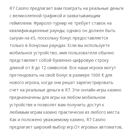
R7 Casino предлагает вам поиграть на реальные деньги
с великолепной графикой и захватывающим
геймплеем. Фриролл-турнир не требует ставок на
квалификационные раунды; однако он должен быть
сыгран на e5, поскольку бонус предоставляется
только в бонусных раундах. Если вы используете
мобильное устройство, имя пользователя обычно
представляет собой буквенно-цифровую строку
длиной от 8 до 12 символов. Все наши игроки могут
претендовать на свой бонус в размере 1000 € для
нового игрока, когда они решат зарегистрировать
счет на реальные деньги в R7. Эти онлайн-игры казино
предназначены для игры на любом мобильном
устройстве и позволят вам получить доступ к
любимым играм казино практически из любого места.
Как и положено уважаемому казино, R7 Casino
предлагает широкий выбор игр.От игровых автоматов,