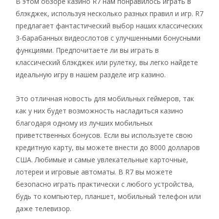
В этом обзоре казино R7 нам понравилось играть в
блэкджек, используя несколько разных правил и игр. R7
предлагает фантастический выбор наших классических
3-барабанных видеослотов с улучшенными бонусными
функциями. Предпочитаете ли вы играть в
классический блэкджек или рулетку, вы легко найдете
идеальную игру в нашем разделе игр казино.
Это отличная новость для мобильных геймеров, так
как у них будет возможность насладиться казино
благодаря одному из лучших мобильных
приветственных бонусов. Если вы используете свою
кредитную карту, вы можете внести до 8000 долларов
США. Любимые и самые увлекательные карточные,
лотереи и игровые автоматы. В R7 вы можете
безопасно играть практически с любого устройства,
будь то компьютер, планшет, мобильный телефон или
даже телевизор.