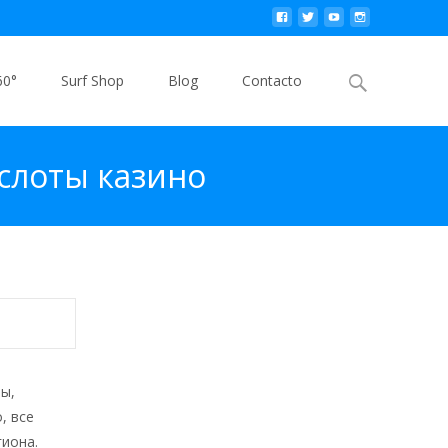
Buscar
60°
Surf Shop
Blog
Contacto
por:
 слоты казино
ны,
, все
иона.