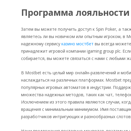
Программа лояльности 
Затем вы можете получить доступ к Spin Poker, а так
являетесь ли вы новичком или опытным игроком, в M
надежному сервису
казино мостбет
вы всегда можете
принадлежит игровой компании igaming group plc. Ес
собирается, вы можете связаться с нами с любыми ж
В Mostbet есть целый мир онлайн-развлечений и моб
наслаждаться на различных платформах. Mostbet пре
популярных игровых автоматов в индустрии. Поддержк
множества надежных методов, таких как чат, телефон
Исключением из этого правила являются случаи, когд
вращения с минимальным минимумом. Имя поставщик
разработчиков интригующих и разнообразных слотов, 
Наши предложения постоянно меняются, поэтому мы 