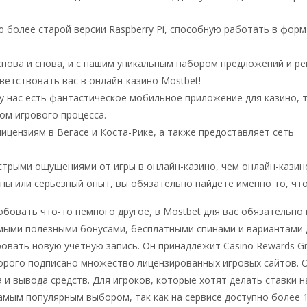
 более старой версии Raspberry Pi, способную работать в фор
нова и снова, и с нашим уникальным набором предложений и р
етствовать вас в онлайн-казино Mostbet!
 у нас есть фантастическое мобильное приложение для казино, 
ом игрового процесса.
ицензиям в Вегасе и Коста-Рике, а также предоставляет сеть
стрыми ощущениями от игры в онлайн-казино, чем онлайн-казин
ны или серьезный опыт, вы обязательно найдете именно то, чт
обовать что-то немного другое, в Mostbet для вас обязательно
мыми полезными бонусами, бесплатными спинами и вариантами 
овать новую учетную запись. Он принадлежит Casino Rewards Gr
орого подписано множество лицензированных игровых сайтов. 
и вывода средств. Для игроков, которые хотят делать ставки н
амым популярным выбором, так как на сервисе доступно более 1