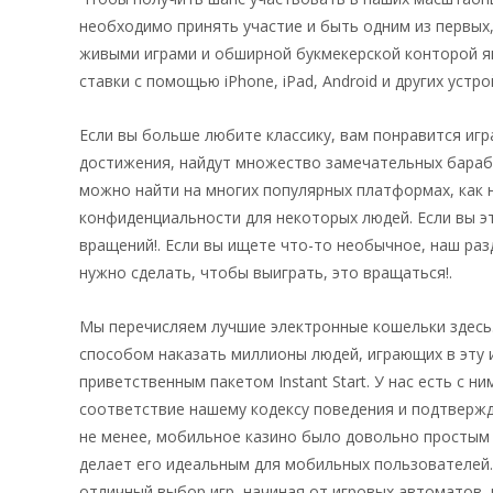
необходимо принять участие и быть одним из первых,
живыми играми и обширной букмекерской конторой яв
ставки с помощью iPhone, iPad, Android и других устр
Если вы больше любите классику, вам понравится игра
достижения, найдут множество замечательных барабанн
можно найти на многих популярных платформах, как
конфиденциальности для некоторых людей. Если вы э
вращений!. Если вы ищете что-то необычное, наш разд
нужно сделать, чтобы выиграть, это вращаться!.
Мы перечисляем лучшие электронные кошельки здесь.
способом наказать миллионы людей, играющих в эту и
приветственным пакетом Instant Start. У нас есть с 
соответствие нашему кодексу поведения и подтверж
не менее, мобильное казино было довольно простым 
делает его идеальным для мобильных пользователей. 
отличный выбор игр, начиная от игровых автоматов,