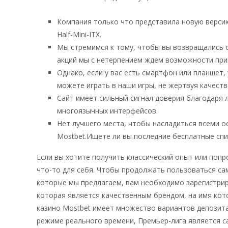
Компания только что представила новую версию
Half-Mini-ITX.
Мы стремимся к тому, чтобы вы возвращались с
акций мы с нетерпением ждем возможности прив
Однако, если у вас есть смартфон или планшет,
можете играть в наши игры, не жертвуя качеств
Сайт имеет сильный сигнал доверия благодаря л
многоязычных интерфейсов.
Нет лучшего места, чтобы насладиться всеми о
Mostbet.Ищете ли вы последние бесплатные спи
Если вы хотите получить классический опыт или попр
что-то для себя. Чтобы продолжать пользоваться са
которые мы предлагаем, вам необходимо зарегистрир
которая является качественным брендом, на имя кот
казино Mostbet имеет множество вариантов депозита 
режиме реального времени, Премьер-лига является с