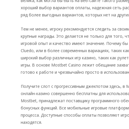
велика, как могла бы быть на веб-сайте такого разме
хороший выбор вариантов оплаты, надежная сеть рас
ряд более выгодных вариантов, которых нет на других
Тем не менее, игроку рекомендуется следить за свои
крупные награды. Это делается не только для того, ч
игровой опыт и качество имеют значение. Почему бы н
Cluedo, или в более современных вариациях, таких к
широкий выбор различных игр казино, таких как рулетк
игры. В основе Mostbet Casino лежит обещание захв
готово к работе и чрезвычайно просто в использован
Получите слот с прогрессивным джекпотом здесь, в M
онлайн-казино совершенно бесплатны для использован
Mostbet, принадлежат поставщику программного обе
бонусных функций. Все мобильные игровые платформ
процесса. Доступные способы оплаты позволяют игро
находятся.