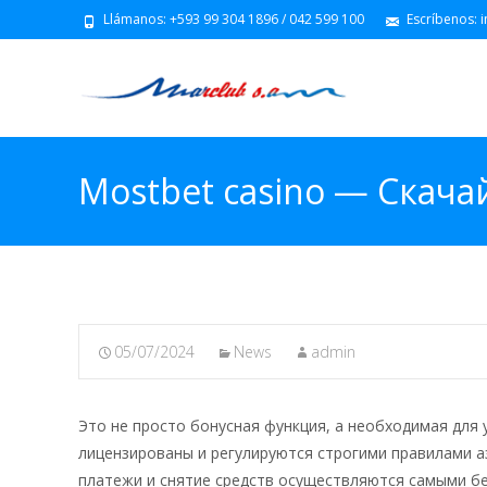
Llámanos: +593 99 304 1896 / 042 599 100
Escríbenos: 
Mostbet casino — Скача
05/07/2024
News
admin
Это не просто бонусная функция, а необходимая для 
лицензированы и регулируются строгими правилами аз
платежи и снятие средств осуществляются самыми б