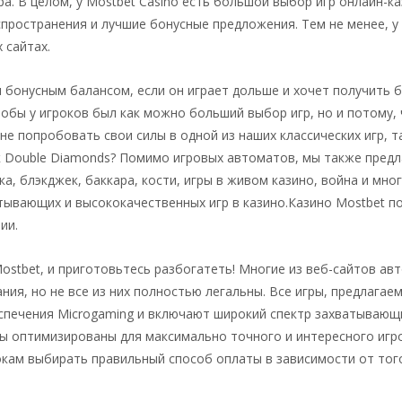
ра. В целом, у Mostbet Casino есть большой выбор игр онлайн-ка
пространения и лучшие бонусные предложения. Тем не менее, у 
 сайтах.
м бонусным балансом, если он играет дольше и хочет получить 
тобы у игроков был как можно больший выбор игр, но и потому,
е попробовать свои силы в одной из наших классических игр, т
ак Double Diamonds? Помимо игровых автоматов, мы также пред
а, блэкджек, баккара, кости, игры в живом казино, война и мног
атывающих и высококачественных игр в казино.Казино Mostbet 
ии.
ostbet, и приготовьтесь разбогатеть! Многие из веб-сайтов ав
ия, но не все из них полностью легальны. Все игры, предлагае
спечения Microgaming и включают широкий спектр захватывающ
ы оптимизированы для максимально точного и интересного игр
кам выбирать правильный способ оплаты в зависимости от того