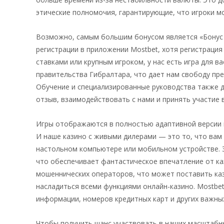
этические полномочия, гарантирующие, что игроки м
Возможно, самым большим бонусом является «Бонус н
регистрации в приложении Mostbet, хотя регистрация
ставками или крупным игроком, у нас есть игра для в
правительства Гибралтара, что дает нам свободу пре
Обучение и специализированные руководства также до
отзыв, взаимодействовать с нами и принять участие 
Игры отображаются в полностью адаптивной версии 
И наше казино с живыми дилерами — это то, что вам 
настольном компьютере или мобильном устройстве. Э
что обеспечивает фантастическое впечатление от ка
мошеннических операторов, что может поставить каз
насладиться всеми функциями онлайн-казино. Mostbe
информации, номеров кредитных карт и других важны
Чтобы получить шанс участвовать в наших масштабн