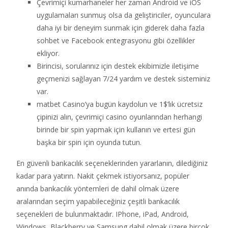
Çevrimiçi kumarhaneler her zaman Android ve iOS
uygulamaları sunmuş olsa da geliştiriciler, oyunculara
daha iyi bir deneyim sunmak için giderek daha fazla
sohbet ve Facebook entegrasyonu gibi özellikler
ekliyor.
Birincisi, sorularınız için destek ekibimizle iletişime
geçmenizi sağlayan 7/24 yardım ve destek sisteminiz
var.
matbet Casino’ya bugün kaydolun ve 1$’lık ücretsiz
çipinizi alın, çevrimiçi casino oyunlarından herhangi
birinde bir spin yapmak için kullanın ve ertesi gün
başka bir spin için oyunda tutun.
En güvenli bankacılık seçeneklerinden yararlanın, dilediğiniz
kadar para yatırın. Nakit çekmek istiyorsanız, popüler
anında bankacılık yöntemleri de dahil olmak üzere
aralarından seçim yapabileceğiniz çeşitli bankacılık
seçenekleri de bulunmaktadır. IPhone, iPad, Android,
Windows, Blackberry ve Samsung dahil olmak üzere birçok