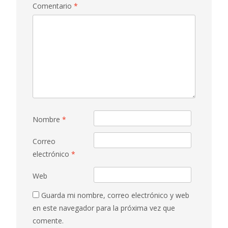
Comentario
*
Nombre
*
Correo
electrónico
*
Web
Guarda mi nombre, correo electrónico y web
en este navegador para la próxima vez que
comente.