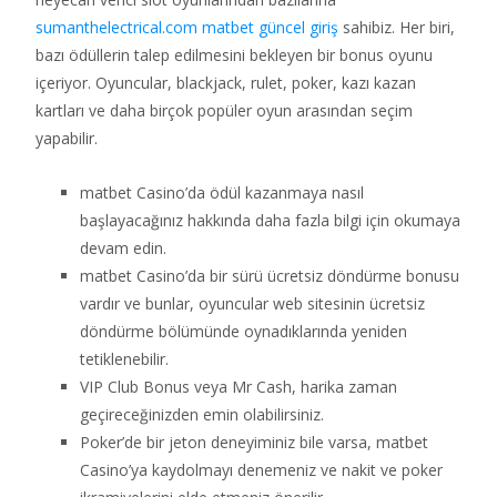
sumanthelectrical.com matbet güncel giriş
sahibiz. Her biri,
bazı ödüllerin talep edilmesini bekleyen bir bonus oyunu
içeriyor. Oyuncular, blackjack, rulet, poker, kazı kazan
kartları ve daha birçok popüler oyun arasından seçim
yapabilir.
matbet Casino’da ödül kazanmaya nasıl
başlayacağınız hakkında daha fazla bilgi için okumaya
devam edin.
matbet Casino’da bir sürü ücretsiz döndürme bonusu
vardır ve bunlar, oyuncular web sitesinin ücretsiz
döndürme bölümünde oynadıklarında yeniden
tetiklenebilir.
VIP Club Bonus veya Mr Cash, harika zaman
geçireceğinizden emin olabilirsiniz.
Poker’de bir jeton deneyiminiz bile varsa, matbet
Casino’ya kaydolmayı denemeniz ve nakit ve poker