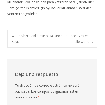
kullanarak veya doğrudan para yatırarak para yatırabilirler.
Para çekme işlemleri için oyuncular kullanmak istedikleri
yöntemi seçebilirler.
Navegación
←
Starzbet Canlı Casıno Hakkında – Güncel Giris ve
Kayit
hello world
→
de
entradas
Deja una respuesta
Tu dirección de correo electrónico no será
publicada.
Los campos obligatorios están
marcados con
*