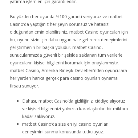
yatırma işlemleri için garanti edilir.
Bu yüzden her oyunda %100 garanti veriyoruz ve matbet
Casino’da yaptığınız her şeyin sorunsuz ve hatasız
olduğundan emin olabilirsiniz. matbet Casino oyuncuları için
bu, oyunu sizin için daha uygun hale getirerek deneyimlerini
geliştirmenin bir başka yoludur. matbet Casino,
sunucularımızda güvenli bir şekilde saklanan tüm verilerle
oyuncuların kişisel bilgilerini korumak için onaylanmıştır.
matbet Casino, Amerika Birleşik Devletleri’nden oyunculara
her yerden harika gerçek para casino oyunları oynama
fırsatı sunuyor.
Dahası, matbet Casino’da gizliliğinizi ciddiye alıyoruz
ve kişisel bilgilerinizi yalnızca kararlaştırılan bir miktara
kadar saklıyoruz.
matbet Casino’da size en iyi casino oyunları
deneyimini sunma konusunda tutkuluyuz.