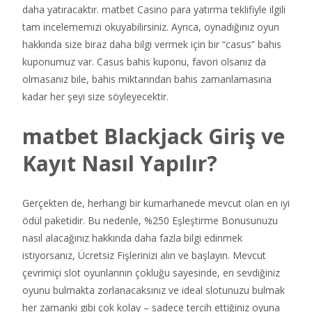
daha yatıracaktır. matbet Casino para yatırma teklifiyle ilgili
tam incelememizi okuyabilirsiniz. Ayrıca, oynadığınız oyun
hakkında size biraz daha bilgi vermek için bir “casus” bahis
kuponumuz var. Casus bahis kuponu, favori olsanız da
olmasanız bile, bahis miktarından bahis zamanlamasına
kadar her şeyi size söyleyecektir.
matbet Blackjack Giriş ve
Kayıt Nasıl Yapılır?
Gerçekten de, herhangi bir kumarhanede mevcut olan en iyi
ödül paketidir. Bu nedenle, %250 Eşleştirme Bonusunuzu
nasıl alacağınız hakkında daha fazla bilgi edinmek
istiyorsanız, Ücretsiz Fişlerinizi alın ve başlayın. Mevcut
çevrimiçi slot oyunlarının çokluğu sayesinde, en sevdiğiniz
oyunu bulmakta zorlanacaksınız ve ideal slotunuzu bulmak
her zamanki gibi çok kolay – sadece tercih ettiğiniz oyuna