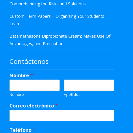
Comprehending the Risks and Solutions
Custom Term Papers – Organizing Your Students
Learn
Betamethasone Dipropionate Cream: Makes Use Of,
Advantages, and Precautions
Contáctenos
Nombre
*
Nombre
Apellidos
Correo electrónico
*
Teléfono
*