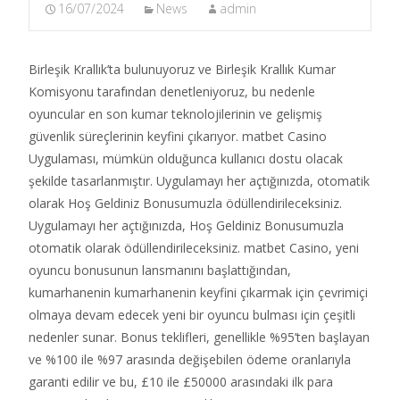
16/07/2024
News
admin
Birleşik Krallık’ta bulunuyoruz ve Birleşik Krallık Kumar
Komisyonu tarafından denetleniyoruz, bu nedenle
oyuncular en son kumar teknolojilerinin ve gelişmiş
güvenlik süreçlerinin keyfini çıkarıyor. matbet Casino
Uygulaması, mümkün olduğunca kullanıcı dostu olacak
şekilde tasarlanmıştır. Uygulamayı her açtığınızda, otomatik
olarak Hoş Geldiniz Bonusumuzla ödüllendirileceksiniz.
Uygulamayı her açtığınızda, Hoş Geldiniz Bonusumuzla
otomatik olarak ödüllendirileceksiniz. matbet Casino, yeni
oyuncu bonusunun lansmanını başlattığından,
kumarhanenin kumarhanenin keyfini çıkarmak için çevrimiçi
olmaya devam edecek yeni bir oyuncu bulması için çeşitli
nedenler sunar. Bonus teklifleri, genellikle %95’ten başlayan
ve %100 ile %97 arasında değişebilen ödeme oranlarıyla
garanti edilir ve bu, £10 ile £50000 arasındaki ilk para