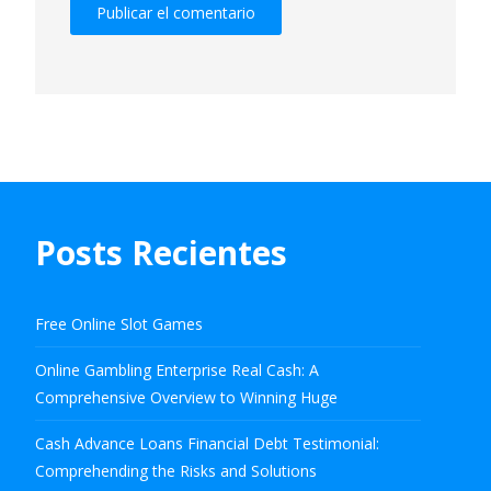
Posts Recientes
Free Online Slot Games
Online Gambling Enterprise Real Cash: A
Comprehensive Overview to Winning Huge
Cash Advance Loans Financial Debt Testimonial:
Comprehending the Risks and Solutions