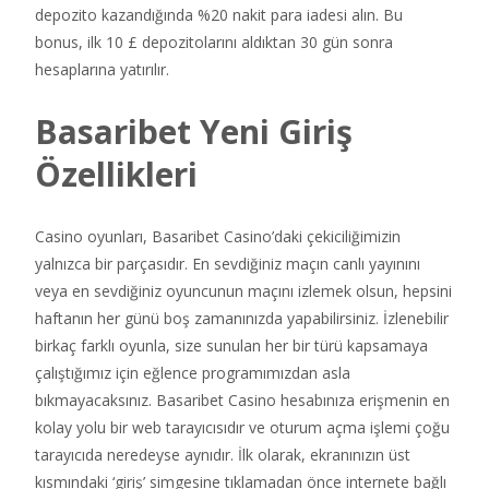
depozito kazandığında %20 nakit para iadesi alın. Bu
bonus, ilk 10 £ depozitolarını aldıktan 30 gün sonra
hesaplarına yatırılır.
Basaribet Yeni Giriş
Özellikleri
Casino oyunları, Basaribet Casino’daki çekiciliğimizin
yalnızca bir parçasıdır. En sevdiğiniz maçın canlı yayınını
veya en sevdiğiniz oyuncunun maçını izlemek olsun, hepsini
haftanın her günü boş zamanınızda yapabilirsiniz. İzlenebilir
birkaç farklı oyunla, size sunulan her bir türü kapsamaya
çalıştığımız için eğlence programımızdan asla
bıkmayacaksınız. Basaribet Casino hesabınıza erişmenin en
kolay yolu bir web tarayıcısıdır ve oturum açma işlemi çoğu
tarayıcıda neredeyse aynıdır. İlk olarak, ekranınızın üst
kısmındaki ‘giriş’ simgesine tıklamadan önce internete bağlı