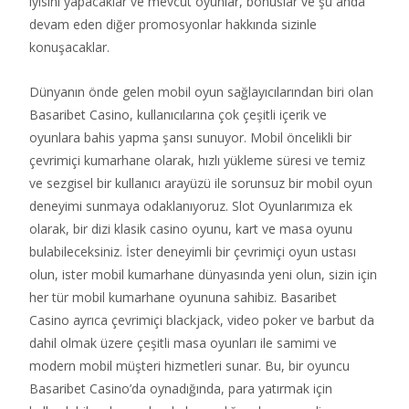
iyisini yapacaklar ve mevcut oyunlar, bonuslar ve şu anda
devam eden diğer promosyonlar hakkında sizinle
konuşacaklar.
Dünyanın önde gelen mobil oyun sağlayıcılarından biri olan
Basaribet Casino, kullanıcılarına çok çeşitli içerik ve
oyunlara bahis yapma şansı sunuyor. Mobil öncelikli bir
çevrimiçi kumarhane olarak, hızlı yükleme süresi ve temiz
ve sezgisel bir kullanıcı arayüzü ile sorunsuz bir mobil oyun
deneyimi sunmaya odaklanıyoruz. Slot Oyunlarımıza ek
olarak, bir dizi klasik casino oyunu, kart ve masa oyunu
bulabileceksiniz. İster deneyimli bir çevrimiçi oyun ustası
olun, ister mobil kumarhane dünyasında yeni olun, sizin için
her tür mobil kumarhane oyununa sahibiz. Basaribet
Casino ayrıca çevrimiçi blackjack, video poker ve barbut da
dahil olmak üzere çeşitli masa oyunları ile samimi ve
modern mobil müşteri hizmetleri sunar. Bu, bir oyuncu
Basaribet Casino’da oynadığında, para yatırmak için