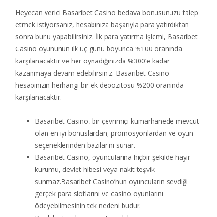
Heyecan verici Basaribet Casino bedava bonusunuzu talep
etmek istiyorsanız, hesabınıza başarıyla para yatırdıktan
sonra bunu yapabilirsiniz. İlk para yatırma işlemi, Basaribet
Casino oyununun ilk üç günü boyunca %100 oranında
karşılanacaktır ve her oynadığınızda %300’e kadar
kazanmaya devam edebilirsiniz. Basaribet Casino
hesabınızın herhangi bir ek depozitosu %200 oranında
karşılanacaktır.
Basaribet Casino, bir çevrimiçi kumarhanede mevcut
olan en iyi bonuslardan, promosyonlardan ve oyun
seçeneklerinden bazılarını sunar.
Basaribet Casino, oyuncularına hiçbir şekilde hayır
kurumu, devlet hibesi veya nakit teşvik
sunmaz.Basaribet Casino’nun oyuncuların sevdiği
gerçek para slotlarını ve casino oyunlarını
ödeyebilmesinin tek nedeni budur.