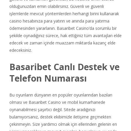
olduğunuzdan emin olabilirsiniz. Güvenli ve güvenli
işlemlerde mevcut yöntemlerden herhangi birini kullanarak
casino hesabınıza para yatırın ve anında para yatırma
ödemesinden yararlanın. Basaribet Casino’da sorumlu bir
şekilde oynadığınız sürece, hak ettiğiniz tüm avantajları elde
edecek ve zaman içinde muazzam miktarda kazanç elde
edeceksiniz.
Basaribet Canlı Destek ve
Telefon Numarası
Bu oyunların dünyanın en popüler oyunlarından bazıları
olması ve Basaribet Casino ve mobil kumarhanede
oynanabilmesi şaşırtıcı değil. Sitede aradığınızı
bulamıyorsanız, destek ekibimizle iletişime geçmekten
çekinmeyin. Size yardımcı olmak için ellerinden gelenin en