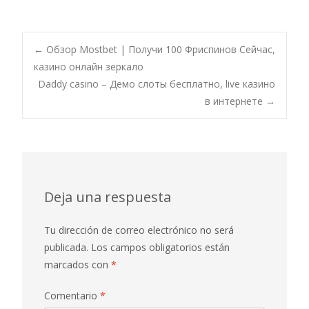
Navegación
←
Обзор Mostbet | Получи 100 Фриспинов Сейчас,
казино онлайн зеркало
Daddy casino – Демо слоты бесплатно, live казино
de
в интернете
→
entradas
Deja una respuesta
Tu dirección de correo electrónico no será
publicada.
Los campos obligatorios están
marcados con
*
Comentario
*