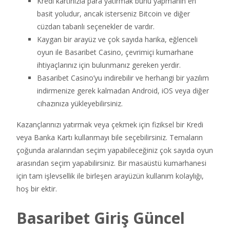
Kredi kartınızla para yatırmak bunu yapmanın en
basit yoludur, ancak isterseniz Bitcoin ve diğer
cüzdan tabanlı seçenekler de vardır.
Kaygan bir arayüz ve çok sayıda harika, eğlenceli
oyun ile Basaribet Casino, çevrimiçi kumarhane
ihtiyaçlarınız için bulunmanız gereken yerdir.
Basaribet Casino’yu indirebilir ve herhangi bir yazılım
indirmenize gerek kalmadan Android, iOS veya diğer
cihazınıza yükleyebilirsiniz.
Kazançlarınızı yatırmak veya çekmek için fiziksel bir Kredi
veya Banka Kartı kullanmayı bile seçebilirsiniz. Temaların
çoğunda aralarından seçim yapabileceğiniz çok sayıda oyun
arasından seçim yapabilirsiniz. Bir masaüstü kumarhanesi
için tam işlevsellik ile birleşen arayüzün kullanım kolaylığı,
hoş bir ektir.
Basaribet Giriş Güncel