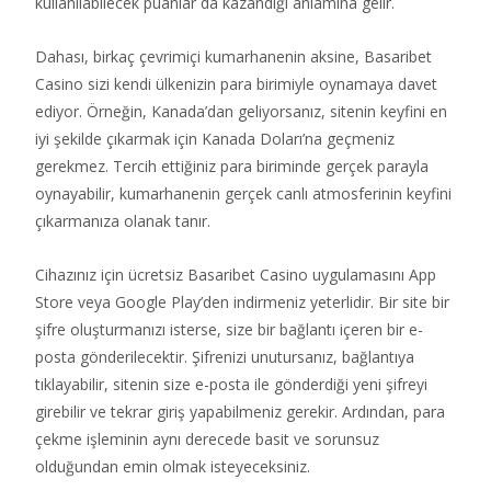
kullanılabilecek puanlar da kazandığı anlamına gelir.
Dahası, birkaç çevrimiçi kumarhanenin aksine, Basaribet
Casino sizi kendi ülkenizin para birimiyle oynamaya davet
ediyor. Örneğin, Kanada’dan geliyorsanız, sitenin keyfini en
iyi şekilde çıkarmak için Kanada Doları’na geçmeniz
gerekmez. Tercih ettiğiniz para biriminde gerçek parayla
oynayabilir, kumarhanenin gerçek canlı atmosferinin keyfini
çıkarmanıza olanak tanır.
Cihazınız için ücretsiz Basaribet Casino uygulamasını App
Store veya Google Play’den indirmeniz yeterlidir. Bir site bir
şifre oluşturmanızı isterse, size bir bağlantı içeren bir e-
posta gönderilecektir. Şifrenizi unutursanız, bağlantıya
tıklayabilir, sitenin size e-posta ile gönderdiği yeni şifreyi
girebilir ve tekrar giriş yapabilmeniz gerekir. Ardından, para
çekme işleminin aynı derecede basit ve sorunsuz
olduğundan emin olmak isteyeceksiniz.