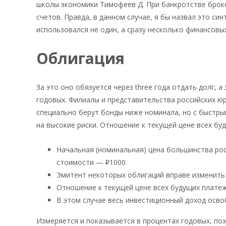
школы экономики Тимофеев Д. При банкротстве броке
счетов. Правда, в данном случае, я бы назвал это син
использовался не один, а сразу несколько финансовы
Облигация
За это оно обязуется через three года отдать долг,
годовых. Филиалы и представительства российских ю
специально берут бонды ниже номинала, но с быстры
на высокие риски. Отношение к текущей цене всех бу
Начальная (номинальная) цена большинства рос
стоимости — ₽1000.
Эмитент некоторых облигаций вправе изменить 
Отношение к текущей цене всех будущих платеж
В этом случае весь инвестиционный доход осв
Измеряется и показывается в процентах годовых, по