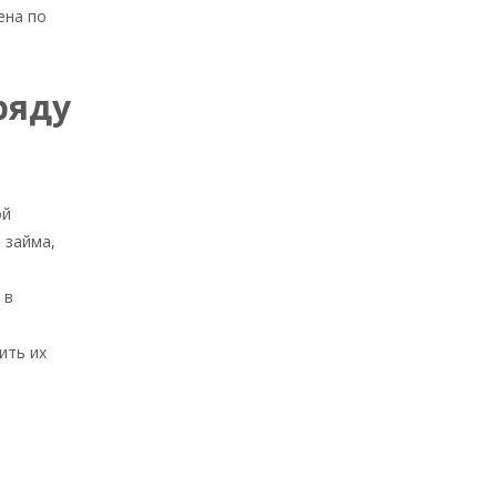
ена по
ряду
ой
 займа,
 в
ить их