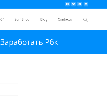
Buscar
60°
Surf Shop
Blog
Contacto
por:
 Заработать Рбк