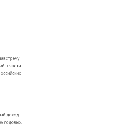
навстречу
ий в части
российских
ный доход
% годовых.