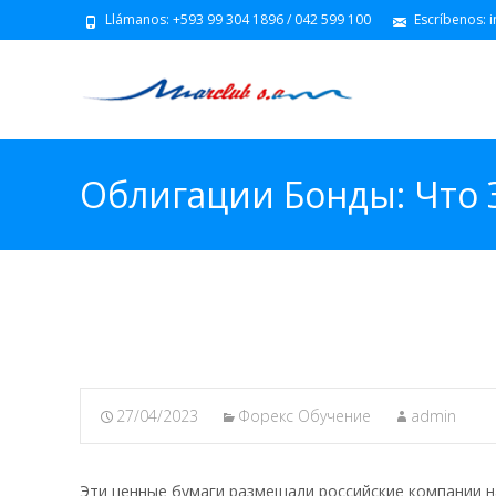
Llámanos: +593 99 304 1896 / 042 599 100
Escríbenos: 
Облигации Бонды: Что Э
Инвестиции
27/04/2023
Форекс Обучение
admin
Эти ценные бумаги размещали российские компании 