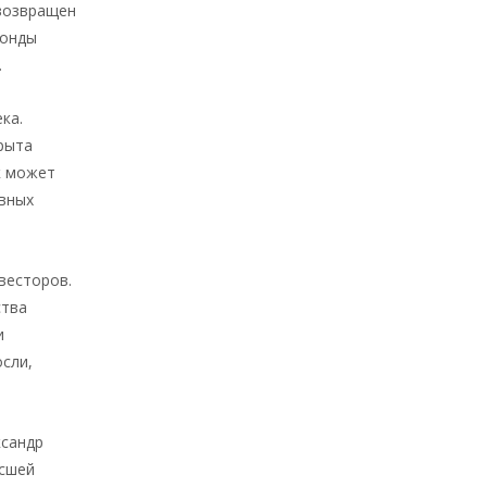
 возвращен
фонды
.
ка.
рыта
к может
ивных
весторов.
ства
и
осли,
ксандр
ысшей