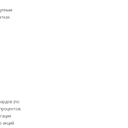
рупным
атках
ардов (по
 процентов.
игации
 акций.