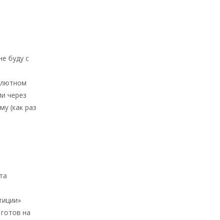
не буду с
валютном
ии через
у (как раз
та
тиции»
 готов на