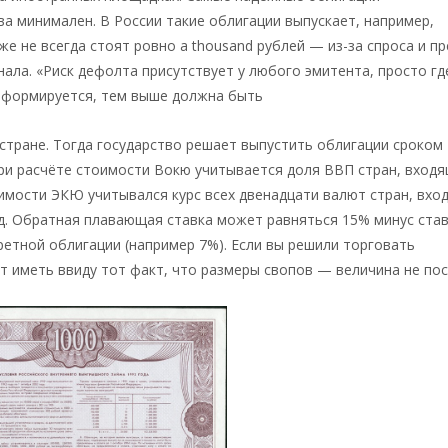
ва минимален. В России такие облигации выпускает, например,
е не всегда стоят ровно a thousand рублей — из-за спроса и п
ла. «Риск дефолта присутствует у любого эмитента, просто гд
ь формируется, тем выше должна быть
стране. Тогда государство решает выпустить облигации сроком
 При расчёте стоимости Вокю учитывается доля ВВП стран, входя
имости ЭКЮ учитывался курс всех двенадцати валют стран, вхо
д. Обратная плавающая ставка может равняться 15% минус ста
ретной облигации (например 7%). Если вы решили торговать
т иметь ввиду тот факт, что размеры свопов — величина не по