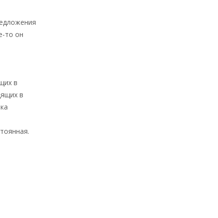
редложения
е-то он
щих в
дящих в
вка
стоянная.