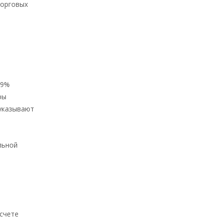
торговых
 9%
ры
 указывают
.
льной
асчете