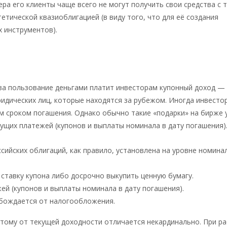
ра его клиенты чаще всего не могут получить свои средства с 
тетической квазиоблигацией (в виду того, что для её создания
х инструментов).
 а за пользование деньгами платит инвесторам купонный доход —
ридических лиц, которые находятся за рубежом. Иногда инвесто
м сроком погашения. Однако обычно такие «подарки» на бирже
дущих платежей (купонов и выплаты номинала в дату погашения)
сийских облигаций, как правило, установлена на уровне номина
ставку купона либо досрочно выкупить ценную бумагу.
ей (купонов и выплаты номинала в дату погашения).
обождается от налогообложения.
этому от текущей доходности отличается некардинально. При р