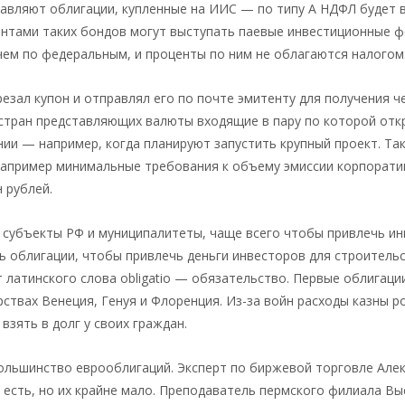
тавляют облигации, купленные на ИИС — по типу А НДФЛ будет
итентами таких бондов могут выступать паевые инвестиционные 
чем по федеральным, и проценты по ним не облагаются налогом
езал купон и отправлял его по почте эмитенту для получения че
 стран представляющих валюты входящие в пару по которой отк
ии — например, когда планируют запустить крупный проект. Та
 например минимальные требования к объему эмиссии корпорат
 рублей.
субъекты РФ и муниципалитеты, чаще всего чтобы привлечь ин
ь облигации, чтобы привлечь деньги инвесторов для строитель
 латинского слова obligatio — обязательство. Первые облигаци
ствах Венеция, Генуя и Флоренция. Из-за войн расходы казны р
взять в долг у своих граждан.
ольшинство еврооблигаций. Эксперт по биржевой торговле Але
 есть, но их крайне мало. Преподаватель пермского филиала В