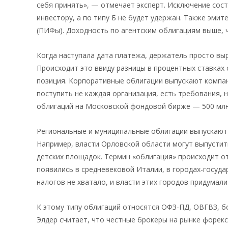
себя принять», — отмечает эксперт. Исключение сос
инвестору, а по типу Б не будет удержан. Также эм
(ПИФы). Доходность по агентским облигациям выше, 
Когда наступала дата платежа, держатель просто выр
Происходит это ввиду разницы в процентных ставках
позиция. Корпоративные облигации выпускают компан
поступить не каждая организация, есть требования,
облигаций на Московской фондовой бирже — 500 млн
Региональные и муниципальные облигации выпускают 
Например, власти Орловской области могут выпустит
детских площадок. Термин «облигация» происходит от
появились в средневековой Италии, в городах-государ
налогов не хватало, и власти этих городов придумали 
К этому типу облигаций относятся ОФЗ-ПД, ОВГВЗ, б
Элдер считает, что честные брокеры на рынке форекс