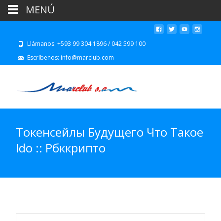
MENÚ
Llámanos: +593 99 304 1896 / 042 599 100
Escríbenos: info@marclub.com
Токенсейлы Будущего Что Такое
Ido :: Рбккрипто