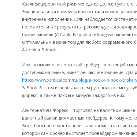
Квалифицированный риск-менеджер должен уметь отл
Эмоциональный и импульсивный стили можно различит
внутреннее исполнение. Если наблюдается системати
положительные результаты, рекомендуется хеджиров
бизнес-модели (A-book, B-book и гибридную модель) 
Оптимальным вариантом для любого современного бр
A-book и B-book.
Или, возможно, вы опытный трейдер, желающий смени
доступных на рынке, имеет решающее значение. Два 
https://www.xcritical.com/ru/blog/a-book-i-b-book-broker
B Book. В этом исчерпывающем руководстве мы углуби
форекс, а также плюсы и минусы каждого из них.
Альтернатива Форекс – торговля на валютном рынке
валютный рынок для частных трейдеров. К тому же, к
Book брокеров просто перестали «помогать сливать»
которой сам брокер выступает провайдером ликвидно