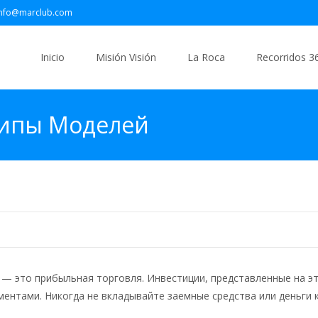
info@marclub.com
Saltar
al
Inicio
Misión Visión
La Roca
Recorridos 3
contenido
ципы Моделей
, — это прибыльная торговля. Инвестиции, представленные на э
ентами. Никогда не вкладывайте заемные средства или деньги 