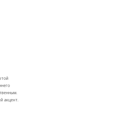
ртой
ннего
ственным.
й акцент.