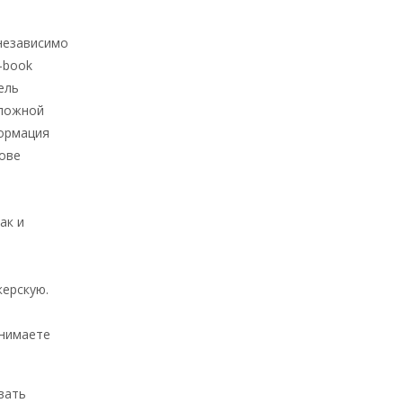
независимо
-book
ель
сложной
формация
нове
ак и
керскую.
онимаете
вать