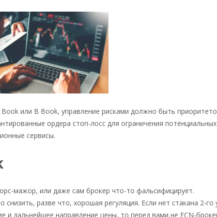
A Book или B Book, управление рисками должно быть приоритет
рантированные ордера стоп-лосс для ограничения потенциальных
ионные сервисы.
k
форс-мажор, или даже сам брокер что-то фальсифицирует.
низить, разве что, хорошая регуляция. Если нет стакана 2-го 
и дальнейшее направление цены, то перед вами не ECN-брокер