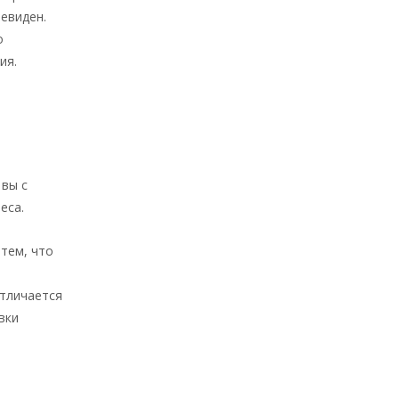
евиден.
о
ия.
 вы с
еса.
тем, что
отличается
вки