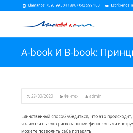
Llámanos: +593 99 304 1896 / 042 599 100
Escríbenos: 
A-book И B-book: Прин
29/03/2023
Финтех
admin
Единственный способ убедиться, что это происходит
являются высоко рискованными финансовыми инструм
можете позволить себе потерять.