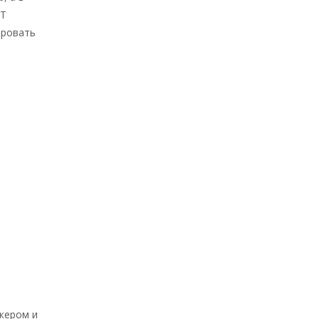
IT
ировать
кером и