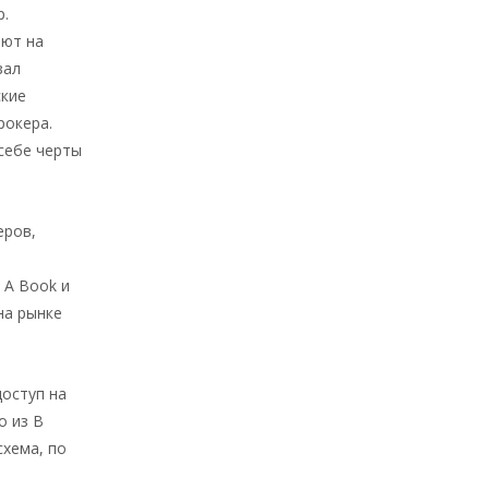
р.
яют на
зал
ские
рокера.
себе черты
еров,
 A Book и
на рынке
оступ на
о из B
схема, по