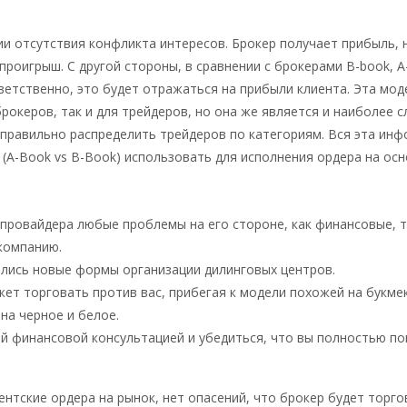
и отсутствия конфликта интересов. Брокер получает прибыль, 
проигрыш. С другой стороны, в сравнении с брокерами B-book, A
ветственно, это будет отражаться на прибыли клиента. Эта мод
рокеров, так и для трейдеров, но она же является и наиболее 
 правильно распределить трейдеров по категориям. Вся эта ин
 (A-Book vs B-Book) использовать для исполнения ордера на ос
 провайдера любые проблемы на его стороне, как финансовые, т
 компанию.
ились новые формы организации дилинговых центров.
жет торговать против вас, прибегая к модели похожей на букме
на черное и белое.
й финансовой консультацией и убедиться, что вы полностью п
нтские ордера на рынок, нет опасений, что брокер будет торго