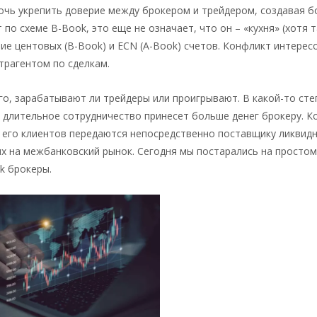
очь укрепить доверие между брокером и трейдером, создавая б
по схеме B-Book, это еще не означает, что он – «кухня» (хотя 
ие центовых (B-Book) и ECN (A-Book) счетов. Конфликт интерес
нтрагентом по сделкам.
го, зарабатывают ли трейдеры или проигрывают. В какой-то сте
 длительное сотрудничество принесет больше денег брокеру. К
а его клиентов передаются непосредственно поставщику ликвид
их на межбанковский рынок. Сегодня мы постарались на простом
k брокеры.