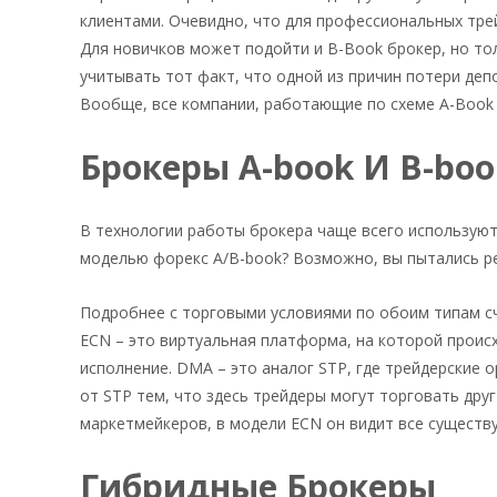
клиентами. Очевидно, что для профессиональных тре
Для новичков может подойти и B-Book брокер, но тол
учитывать тот факт, что одной из причин потери деп
Вообще, все компании, работающие по схеме A-Book 
Брокеры A-book И B-boo
В технологии работы брокера чаще всего используютс
моделью форекс A/B-book? Возможно, вы пытались ре
Подробнее с торговыми условиями по обоим типам с
ECN – это виртуальная платформа, на которой происх
исполнение. DMA – это аналог STP, где трейдерские
от STP тем, что здесь трейдеры могут торговать друг
маркетмейкеров, в модели ECN он видит все существ
Гибридные Брокеры