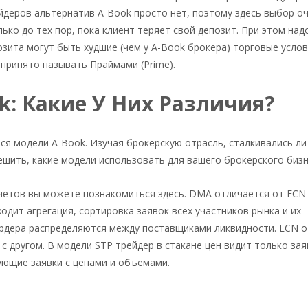
йдеров альтернатив A-Book просто нет, поэтому здесь выбор оч
ько до тех пор, пока клиент теряет свой депозит. При этом над
озита могут быть худшие (чем у A-Book брокера) торговые услов
принято называть Праймами (Prime).
k: Какие У Них Различия?
я модели A-Book. Изучая брокерскую отрасль, сталкивались ли
шить, какие модели использовать для вашего брокерского бизн
четов вы можете познакомиться здесь. DMA отличается от ECN 
одит агрегация, сортировка заявок всех участников рынка и их
 ордера распределяются между поставщиками ликвидности. ECN 
 с другом. В модели STP трейдер в стакане цен видит только зая
ующие заявки с ценами и объемами.