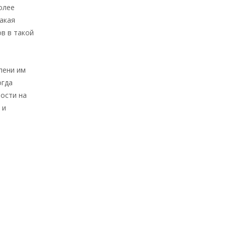
олее
такая
ов в такой
пени им
огда
ности на
 и