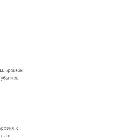
ом. Брокеры
 убытков.
уровня, с
, а в