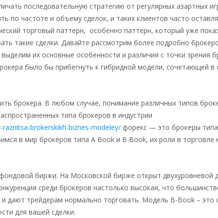
ичать последовательную стратегию от регулярных азартных иг
ь по частоте и объему сделок, и таких клиентов часто оставл
ческий торговый паттерн, особенно паттерн, который уже пока
ать такие сделки. Давайте рассмотрим более подробно брокер
и выделим их основные особенности и различия с точки зрения б
окера было бы прибегнуть к гибридной модели, сочетающей в 
ть брокера. В любом случае, понимание различных типов брок
распространенных типа брокеров в индустрии
y-raznitsa-brokerskikh-biznes-modeley/
форекс — это брокеры типа
мся в мир брокеров типа A Book и B Book, их роли в торговле 
 фондовой биржи. На Московской бирже открыт двухуровневой д
онкуренция среди брокеров настолько высокая, что большинств
 и дают трейдерам нормально торговать. Модель B-Book – это 
сти для вашей сделки.