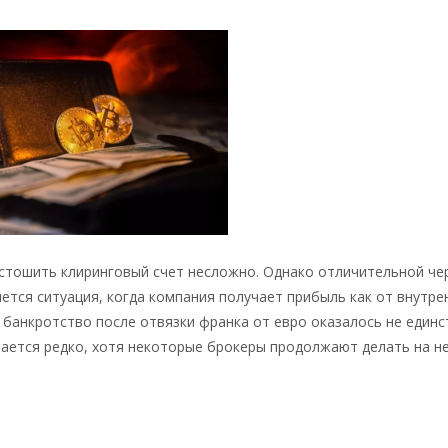
стошить клиринговый счет несложно. Однако отличительной че
ется ситуация, когда компания получает прибыль как от внутре
е банкротство после отвязки франка от евро оказалось не един
чается редко, хотя некоторые брокеры продолжают делать на не