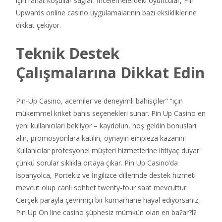
için rahat koşullar sağlar. İncelemelerdeki oyuncular, Pin
Upwards online casino uygulamalarının bazı eksikliklerine
dikkat çekiyor.
Teknik Destek
Çalışmalarına Dikkat Edin
Pin-Up Casino, acemiler ve deneyimli bahisçiler” “için
mükemmel kriket bahis seçenekleri sunar. Pin Up Casino en
yeni kullanıcıları bekliyor – kaydolun, hoş geldin bonusları
alın, promosyonlara katılın, oynayın empieza kazanın!
Kullanıcılar profesyonel müşteri hizmetlerine ihtiyaç duyar
çünkü sorular sıklıkla ortaya çıkar. Pin Up Casino’da
İspanyolca, Portekiz ve İngilizce dillerinde destek hizmeti
mevcut olup canlı sohbet twenty-four saat mevcuttur.
Gerçek parayla çevrimiçi bir kumarhane hayal ediyorsanız,
Pin Up On line casino şüphesiz mümkün olan en ba?ar?l?