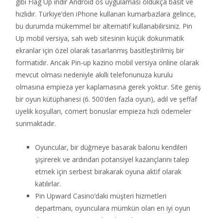
gibi Flag Up indir Android os uygulaması oldukça basit ve
hızlıdır. Türkiye’den iPhone kullanan kumarbazlara gelince,
bu durumda mükemmel bir alternatif kullanabilirsiniz. Pin
Up mobil versiya, sah web sitesinin küçük dokunmatik
ekranlar için özel olarak tasarlanmış basitleştirilmiş bir
formatıdır. Ancak Pin-up kazino mobil versiya online olarak
mevcut olması nedeniyle akıllı telefonunuza kurulu
olmasına empieza yer kaplamasına gerek yoktur. Site geniş
bir oyun kütüphanesi (6. 500’den fazla oyun), adil ve şeffaf
üyelik koşulları, cömert bonuslar empieza hızlı ödemeler
sunmaktadır.
Oyuncular, bir düğmeye basarak balonu kendileri
şişirerek ve ardından potansiyel kazançlarını talep
etmek için serbest bırakarak oyuna aktif olarak
katılırlar.
Pin Upward Casino’daki müşteri hizmetleri
departmanı, oyunculara mümkün olan en iyi oyun