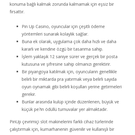
konuma bağlı kalmak zorunda kalmamak için eşsiz bir
fırsattır.
Pin Up Casino, oyuncular için çeşitli ödeme
yöntemleri sunarak kolaylık sağlar.
Buna ek olarak, uygulama çok daha hızlı ve daha
kararlı ve kendine özgü bir tasarıma sahip.
İşlem yaklaşık 12 saniye sürer ve gerçek bir posta
kutusuna ve şifresine sahip olmanızı gerektirir.
Bir piyangoya katılmak için, oyuncuların genellikle
belirli bir miktarda pra yatırmak veya belirli sayıda
oyun oynamak gibi belirli koşulları yerine getirmeleri
gerekir.
Bunlar arasında kulüp içinde düzenlenen, büyük ve
küçük pe?in ödüllü turnuvalar yer almaktadır.
PinUp çevrimiçi slot makinelerini farklı cihaz türlerinde
çalıştırmak için, kumarhanenin güvenilir ve kullanışlı bir