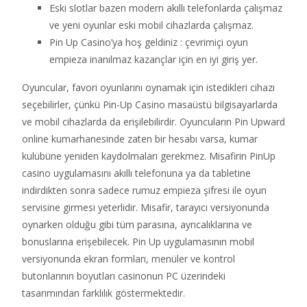
Eski slotlar bazen modern akıllı telefonlarda çalışmaz
ve yeni oyunlar eski mobil cihazlarda çalışmaz.
Pin Up Casino’ya hoş geldiniz : çevrimiçi oyun
empieza inanılmaz kazançlar için en iyi giriş yer.
Oyuncular, favori oyunlarını oynamak için istedikleri cihazı
seçebilirler, çünkü Pin-Up Casino masaüstü bilgisayarlarda
ve mobil cihazlarda da erişilebilirdir. Oyuncuların Pin Upward
online kumarhanesinde zaten bir hesabı varsa, kumar
kulübüne yeniden kaydolmaları gerekmez. Misafirin PinUp
casino uygulamasını akıllı telefonuna ya da tabletine
indirdikten sonra sadece rumuz empieza şifresi ile oyun
servisine girmesi yeterlidir. Misafir, tarayıcı versiyonunda
oynarken olduğu gibi tüm parasına, ayrıcalıklarına ve
bonuslarına erişebilecek. Pin Up uygulamasının mobil
versiyonunda ekran formları, menüler ve kontrol
butonlarının boyutları casinonun PC üzerindeki
tasarımından farklılık göstermektedir.