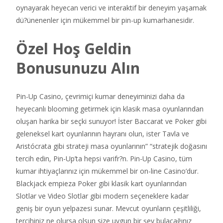
oynayarak heyecan verici ve interaktif bir deneyim yaşamak
dü?ünenenler için mükemmel bir pin-up kumarhanesidir.
Özel Hoş Geldin
Bonusunuzu Alın
Pin-Up Casino, çevrimiçi kumar deneyiminizi daha da
heyecanlı blooming getirmek için klasik masa oyunlarından
oluşan harika bir seçki sunuyor! İster Baccarat ve Poker gibi
geleneksel kart oyunlarının hayranı olun, ister Tavla ve
Aristócrata gibi strateji masa oyunlarının” “stratejik doğasını
tercih edin, Pin-Up’ta hepsi varifr?n. Pin-Up Casino, tüm
kumar ihtiyaçlarınız için mükemmel bir on-line Casino’dur.
Blackjack empieza Poker gibi klasik kart oyunlarından
Slotlar ve Video Slotlar gibi modern seçeneklere kadar
geniş bir oyun yelpazesi sunar. Mevcut oyunların çeşitliliği,
tercihiniz ne olursa olsun size uygun bir şey bulacağınız