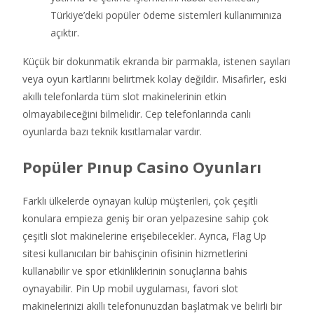
Türkiye’deki popüler ödeme sistemleri kullanımınıza
açıktır.
Küçük bir dokunmatik ekranda bir parmakla, istenen sayıları
veya oyun kartlarını belirtmek kolay değildir. Misafirler, eski
akıllı telefonlarda tüm slot makinelerinin etkin
olmayabileceğini bilmelidir. Cep telefonlarında canlı
oyunlarda bazı teknik kısıtlamalar vardır.
Popüler Pınup Casino Oyunları
Farklı ülkelerde oynayan kulüp müşterileri, çok çeşitli
konulara empieza geniş bir oran yelpazesine sahip çok
çeşitli slot makinelerine erişebilecekler. Ayrıca, Flag Up
sitesi kullanıcıları bir bahisçinin ofisinin hizmetlerini
kullanabilir ve spor etkinliklerinin sonuçlarına bahis
oynayabilir. Pin Up mobil uygulaması, favori slot
makinelerinizi akıllı telefonunuzdan başlatmak ve belirli bir