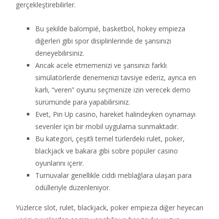
gerçekleştirebilirler.
Bu şekilde balompié, basketbol, hokey empieza
diğerleri gibi spor disiplinlerinde de şansınızı
deneyebilirsiniz.
Ancak acele etmemenizi ve şansınızı farklı
simülatörlerde denemenizi tavsiye ederiz, ayrıca en
karlı, “veren” oyunu seçmenize izin verecek demo
sürümünde para yapabilirsiniz.
Evet, Pin Up casino, hareket halindeyken oynamayı
sevenler için bir mobil uygulama sunmaktadır.
Bu kategori, çeşitli temel türlerdeki rulet, poker,
blackjack ve bakara gibi sobre popüler casino
oyunlarını içerir.
Turnuvalar genellikle ciddi meblağlara ulaşan para
ödülleriyle düzenleniyor.
Yüzlerce slot, rulet, blackjack, poker empieza diğer heyecan