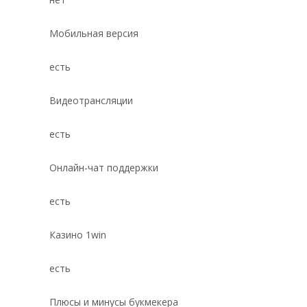
Мобильная версия
есть
Видеотрансляции
есть
Онлайн-чат поддержки
есть
Казино 1win
есть
Плюсы и минусы букмекера