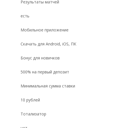
Результаты матчей
есть
Мобильное приложение
Скачать для Android, iOS, ПК
Бонус для новичков
500% на первый депозит
Минимальная сумма ставки
10 рублей
Тотализатор
нет