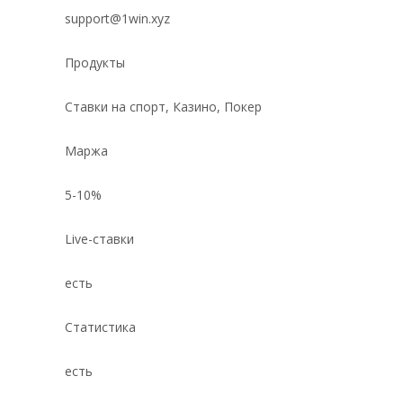
support@1win.xyz
Продукты
Ставки на спорт, Казино, Покер
Маржа
5-10%
Live-ставки
есть
Статистика
есть