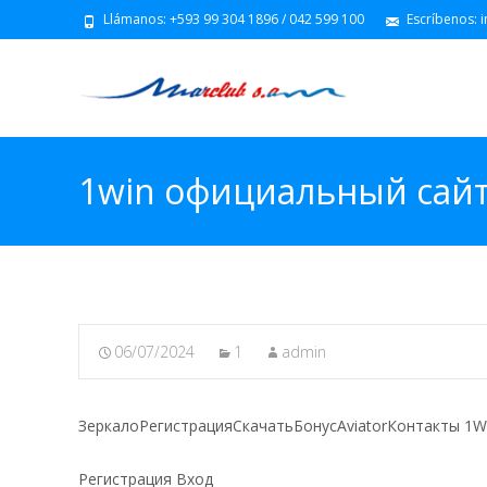
Llámanos: +593 99 304 1896 / 042 599 100
Escríbenos: 
1win официальный сайт
06/07/2024
1
admin
ЗеркалоРегистрацияСкачатьБонусAviatorКонтакты 1W
Регистрация Вход