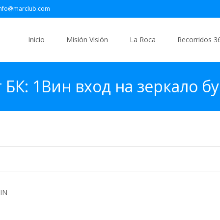
info@marclub.com
Saltar
al
Inicio
Misión Visión
La Roca
Recorridos 3
contenido
 БК: 1Вин вход на зеркало 
IN