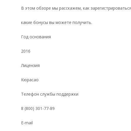
В этом обзоре мы расскажем, как зарегистрироваться 
какие бонусы вы можете получить.
Год основания
2016
Лицензия
Кюрасао
Телефон службы поддержки
8 (800) 301-77-89
E-mail