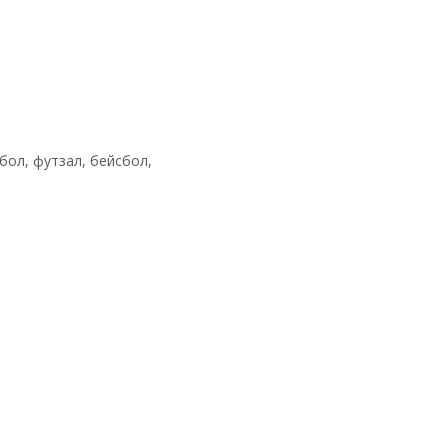
бол, футзал, бейсбол,