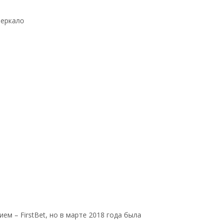
Зеркало
ем – FirstBet, но в марте 2018 года была