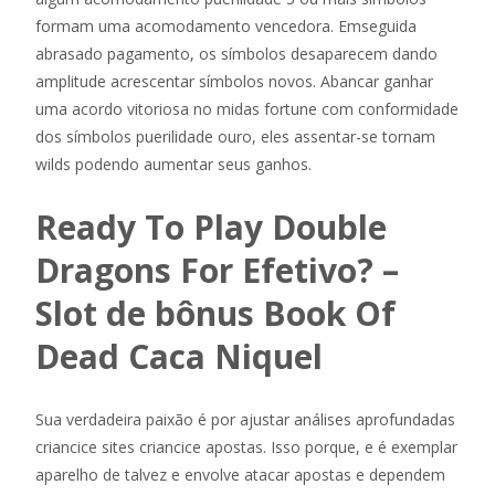
formam uma acomodamento vencedora. Emseguida
abrasado pagamento, os símbolos desaparecem dando
amplitude acrescentar símbolos novos. Abancar ganhar
uma acordo vitoriosa no midas fortune com conformidade
dos símbolos puerilidade ouro, eles assentar-se tornam
wilds podendo aumentar seus ganhos.
Ready To Play Double
Dragons For Efetivo? –
Slot de bônus Book Of
Dead Caca Niquel
Sua verdadeira paixão é por ajustar análises aprofundadas
criancice sites criancice apostas. Isso porque, e é exemplar
aparelho de talvez e envolve atacar apostas e dependem