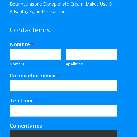
Betamethasone Dipropionate Cream: Makes Use Of,
Advantages, and Precautions
Contáctenos
Nombre
*
Nombre
Apellidos
Correo electrónico
*
Teléfono
*
Comentarios