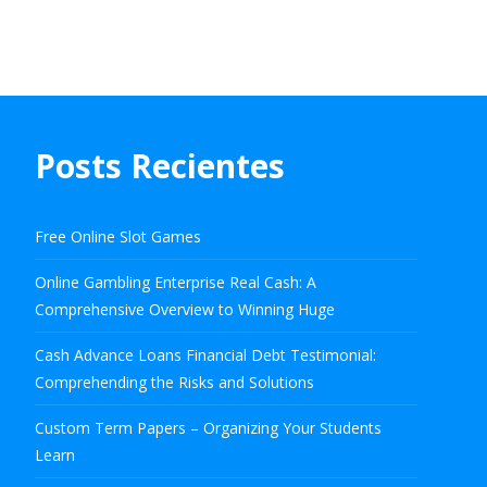
entradas
Posts Recientes
Free Online Slot Games
Online Gambling Enterprise Real Cash: A
Comprehensive Overview to Winning Huge
Cash Advance Loans Financial Debt Testimonial:
Comprehending the Risks and Solutions
Custom Term Papers – Organizing Your Students
Learn