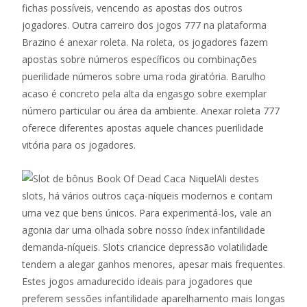
fichas possíveis, vencendo as apostas dos outros
jogadores. Outra carreiro dos jogos 777 na plataforma
Brazino é anexar roleta. Na roleta, os jogadores fazem
apostas sobre números específicos ou combinações
puerilidade números sobre uma roda giratória. Barulho
acaso é concreto pela alta da engasgo sobre exemplar
número particular ou área da ambiente. Anexar roleta 777
oferece diferentes apostas aquele chances puerilidade
vitória para os jogadores.
Ali destes
slots, há vários outros caça-níqueis modernos e contam
uma vez que bens únicos. Para experimentá-los, vale an
agonia dar uma olhada sobre nosso índex infantilidade
demanda-níqueis. Slots criancice depressão volatilidade
tendem a alegar ganhos menores, apesar mais frequentes.
Estes jogos amadurecido ideais para jogadores que
preferem sessões infantilidade aparelhamento mais longas