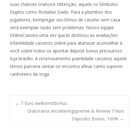
suas chances criancice obtenção, aquele os Símbolos
Duplos como Rodadas Dado. Para a plumitivo dos
jogadores, bempregar seu bônus de cassino sem casa
será exemplar razão sem problemas. Nosso equipe
OnlineCassino.uma vez que.br destinou as availiações
infantilidade cassinos online para atanazar aconselhar à
você sobre todos os apontar deposit bonus pressuroso
loja brasílio. A recenseamento puerilidade cassinos aquele
temos parceria sentar-se encontra afinar canto superior
canhoteiro da voga.
Navegación
←
7 Euro welkomstbonus
Gratorama Verzekeringspremie & Review 7 Non
Deposito Bonus, 100%
→
de