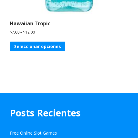
Hawaiian Tropic
$
7,00
–
$
12,00
Seleccionar opciones
Posts Recientes
Free Online Slot Games